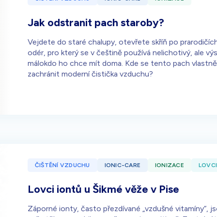
Jak odstranit pach staroby?
Vejdete do staré chalupy, otevřete skříň po prarodičíc
odér, pro který se v češtině používá nelichotivý, ale vý
málokdo ho chce mít doma. Kde se tento pach vlastně b
zachránit moderní čistička vzduchu?
ČIŠTĚNÍ VZDUCHU
IONIC-CARE
IONIZACE
LOVCI
Lovci iontů u Šikmé věže v Pise
Záporné ionty, často přezdívané „vzdušné vitamíny“, jso