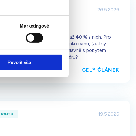
26.5.2026
iky
Marketingové
současnosti a ty respirační tvoří až 40 % z nich. Pro
ře, pro jiného celoroční obtíže jako rýmu, špatný
 si přitom tyto problémy spojuje hlavně s pobytem
od alergií ulevit alespoň v interiéru?
Povolit vše
CELÝ ČLÁNEK
19.5.2026
 IONTŮ