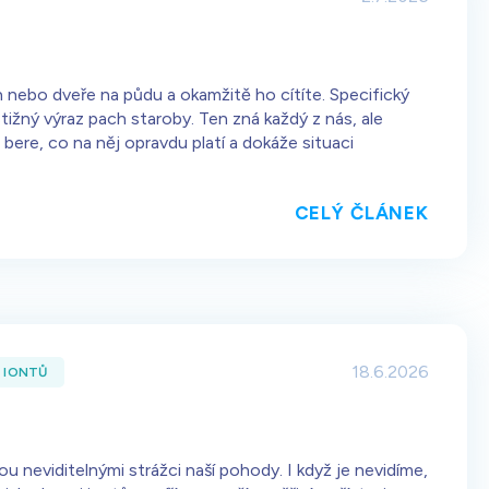
h nebo dveře na půdu a okamžitě ho cítíte. Specifický
stižný výraz pach staroby. Ten zná každý z nás, ale
ere, co na něj opravdu platí a dokáže situaci
CELÝ ČLÁNEK
18.6.2026
 IONTŮ
u neviditelnými strážci naší pohody. I když je nevidíme,