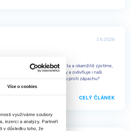
2.6.2026
rýma nebo jeho krátkodobá ztráta a okamžitě zjistíme,
ebezpečí, připomíná vzpomínky a ovlivňuje i naši
tředí a funguje čistička vzduchu proti zápachu?
Více o cookies
CELÝ ČLÁNEK
ěvnosti využíváme soubory
, inzerci a analýzy. Partneři
li v důsledku toho, že