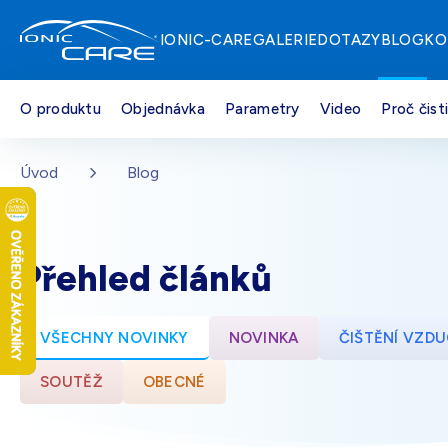
IONIC-CARE
GALERIE
DOTAZY
BLOG
KO
O produktu
Objednávka
Parametry
Video
Proč čist
Stříbrná
Skladem - doprava zdarma
Přejít na hlavní obsah
Úvod
Blog
Dřevo dub
Skladem - doprava zdarma
Přehled článků
Perleťově bílá
Skladem - doprava zdarma
VŠECHNY NOVINKY
NOVINKA
ČIŠTĚNÍ VZD
SOUTĚŽ
OBECNÉ
Černá
Skladem - doprava zdarma