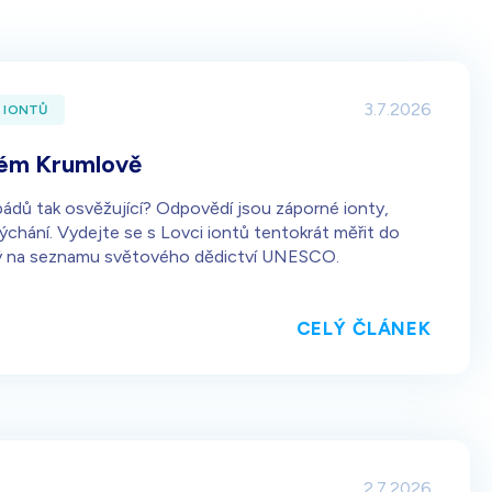
4 990
Kč
Dárek pro vás při zadání kódu
3.7.2026
 IONTŮ
kém Krumlově
ádů tak osvěžující? Odpovědí jsou záporné ionty,
a dýchání. Vydejte se s Lovci iontů tentokrát měřit do
ný na seznamu světového dědictví UNESCO.
CELÝ ČLÁNEK
2.7.2026