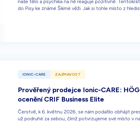
naše tělo a psychika na ně reaguje pozitivně. Tentokrát
do Pisy ke známé Šikmé věži. Jak si tohle místo z hle
IONIC-CARE
ZAJÍMAVOST
Prověřený prodejce Ionic-CARE: HÖGNE
ocenění CRIF Business Elite
Čerstvě, k 6. květnu 2026, se nám podařilo obhájit pres
už podruhé za sebou, čímž potvrzujeme své místo v nap