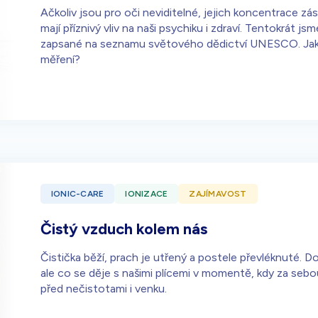
Ačkoliv jsou pro oči neviditelné, jejich koncentrace zá
mají příznivý vliv na naši psychiku i zdraví. Tentokrát j
zapsané na seznamu světového dědictví UNESCO. Jak ob
měření?
IONIC-CARE
IONIZACE
ZAJÍMAVOST
Čistý vzduch kolem nás
Čistička běží, prach je utřený a postele převléknuté. 
ale co se děje s našimi plícemi v momentě, kdy za sebo
před nečistotami i venku.