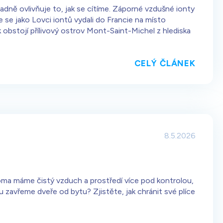
sadně ovlivňuje to, jak se cítíme. Záporné vzdušné ionty
sme se jako Lovci iontů vydali do Francie na místo
stojí přílivový ostrov Mont-Saint-Michel z hlediska
CELÝ ČLÁNEK
8.5.2026
Doma máme čistý vzduch a prostředí více pod kontrolou,
u zavřeme dveře od bytu? Zjistěte, jak chránit své plíce