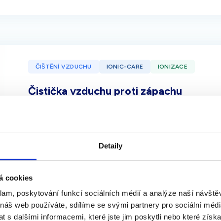
ČIŠTĚNÍ VZDUCHU
IONIC-CARE
IONIZACE
Čistička vzduchu proti zápachu
Čich často bereme jako samozřejmost. Stačí ale jedna 
jak moc jsme bez něj ztracení. Pomáhá nám rozpoznat n
psychickou pohodu. Jak si tedy doma udržet svěží pros
Detaily
á cookies
klam, poskytování funkcí sociálních médií a analýze naší návšt
 náš web používáte, sdílíme se svými partnery pro sociální média
 s dalšími informacemi, které jste jim poskytli nebo které získa