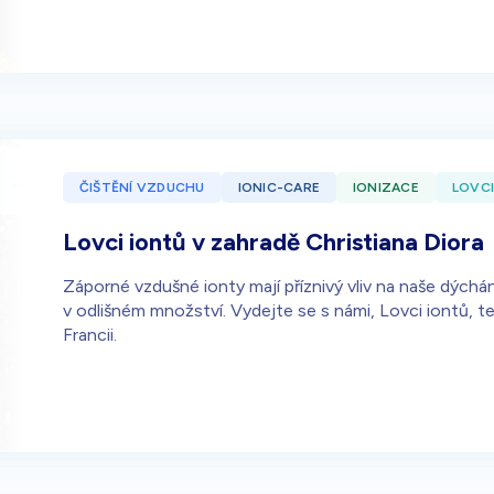
ČIŠTĚNÍ VZDUCHU
IONIC-CARE
IONIZACE
LOVCI
Lovci iontů v zahradě Christiana Diora
Záporné vzdušné ionty mají příznivý vliv na naše dýchán
v odlišném množství. Vydejte se s námi, Lovci iontů, t
Francii.