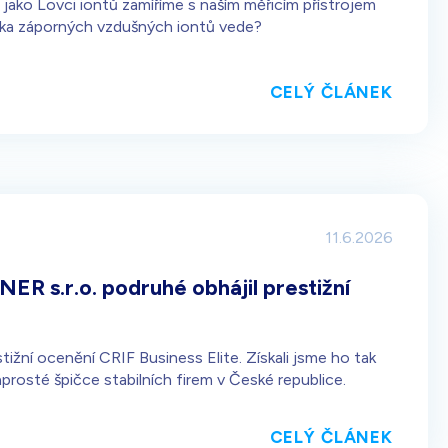
 jako Lovci iontů zamíříme s naším měřicím přístrojem
diska záporných vzdušných iontů vede?
CELÝ ČLÁNEK
11.6.2026
R s.r.o. podruhé obhájil prestižní
tižní ocenění CRIF Business Elite. Získali jsme ho tak
rosté špičce stabilních firem v České republice.
CELÝ ČLÁNEK