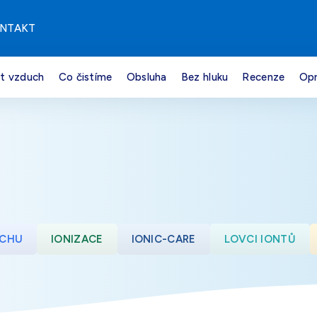
NTAKT
it vzduch
Co čistíme
Obsluha
Bez hluku
Recenze
Opr
UCHU
IONIZACE
IONIC-CARE
LOVCI IONTŮ