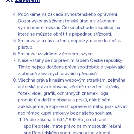
Podnikáme na základě živnostenského oprávnění.
Dozor vykonává živnostenský úřad a v zákonem
vymezeném rozsahu Česká obchodní inspekce, na
které se můžete obrátit s případnou stížností.
Smlouva je u nás uložena, neposkytujeme k ní však
přístup.
Smlouvu uzavíráme v českém jazyce.
Naše vztahy se řídí právním řádem České republiky.
Tímto nejsou dotčena práva spotřebitele vyplývající
z obecně závazných právních předpisů.
Všechna práva k našim webovým stránkám, zejména
autorská práva k obsahu, včetně rozvržení stránky,
fotek, videí, grafik, ochranných známek, loga,
produktů a dalšího obsahu a prvků, náleží nám.
Zakazujeme je kopírovat, upravovat nebo jinak užívat
nad rámec kupní smlouvy bez našeho souhlasu.
Podle zákona č. 634/1992 Sb., o ochraně
spotřebitele, máte právo na mimosoudní řešení
spotřebitelského sporu plynoucího z kupní