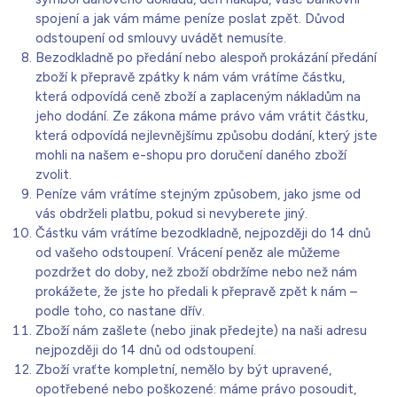
spojení a jak vám máme peníze poslat zpět. Důvod
odstoupení od smlouvy uvádět nemusíte.
Bezodkladně po předání nebo alespoň prokázání předání
zboží k přepravě zpátky k nám vám vrátíme částku,
která odpovídá ceně zboží a zaplaceným nákladům na
jeho dodání. Ze zákona máme právo vám vrátit částku,
která odpovídá nejlevnějšímu způsobu dodání, který jste
mohli na našem e-shopu pro doručení daného zboží
zvolit.
Peníze vám vrátíme stejným způsobem, jako jsme od
vás obdrželi platbu, pokud si nevyberete jiný.
Částku vám vrátíme bezodkladně, nejpozději do 14 dnů
od vašeho odstoupení. Vrácení peněz ale můžeme
pozdržet do doby, než zboží obdržíme nebo než nám
prokážete, že jste ho předali k přepravě zpět k nám –
podle toho, co nastane dřív.
Zboží nám zašlete (nebo jinak předejte) na naši adresu
nejpozději do 14 dnů od odstoupení.
Zboží vraťte kompletní, nemělo by být upravené,
opotřebené nebo poškozené: máme právo posoudit,