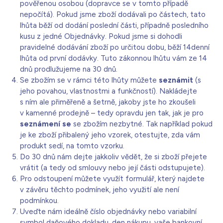
pověřenou osobou (dopravce se v tomto případě
nepočítá). Pokud jsme zboží dodávali po částech, tato
lhůta běží od dodání poslední části, případně posledního
kusu z jedné Objednávky. Pokud jsme si dohodli
pravidelné dodávání zboží po určitou dobu, běží 14denní
lhůta od první dodávky. Tuto zákonnou lhůtu vám ze 14
dnů prodlužujeme na 30 dnů.
Se zbožím se v rámci této lhůty můžete
seznámit
(s
jeho povahou, vlastnostmi a funkčností). Nakládejte
s ním ale přiměřeně a šetrně, jakoby jste ho zkoušeli
v kamenné prodejně – tedy opravdu jen tak, jak je pro
seznámení se
se zbožím nezbytné. Tak například pokud
je ke zboží přibalený jeho vzorek, otestujte, zda vám
produkt sedí, na tomto vzorku.
Do 30 dnů nám dejte jakkoliv vědět, že si zboží přejete
vrátit (a tedy od smlouvy nebo její části odstupujete).
Pro odstoupení můžete využít formulář, který najdete
v závěru těchto podmínek, jeho využití ale není
podmínkou.
Uveďte nám ideálně číslo objednávky nebo variabilní
symbol daňového dokladu, den nákupu, vaše bankovní