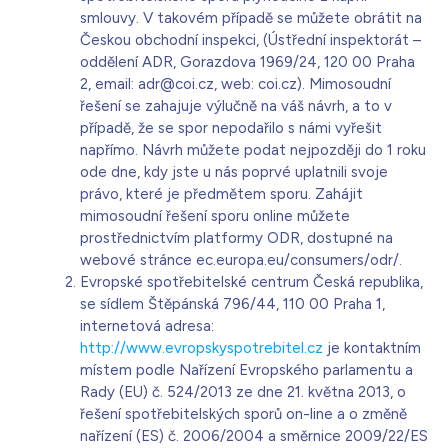
smlouvy. V takovém případě se můžete obrátit na
Českou obchodní inspekci, (Ústřední inspektorát –
oddělení ADR, Gorazdova 1969/24, 120 00 Praha
2, email: adr@coi.cz, web: coi.cz). Mimosoudní
řešení se zahajuje výlučně na váš návrh, a to v
případě, že se spor nepodařilo s námi vyřešit
napřímo. Návrh můžete podat nejpozději do 1 roku
ode dne, kdy jste u nás poprvé uplatnili svoje
právo, které je předmětem sporu. Zahájit
mimosoudní řešení sporu online můžete
prostřednictvím platformy ODR, dostupné na
webové stránce ec.europa.eu/consumers/odr/.
Evropské spotřebitelské centrum Česká republika,
se sídlem Štěpánská 796/44, 110 00 Praha 1,
internetová adresa:
http://www.evropskyspotrebitel.cz
je kontaktním
místem podle Nařízení Evropského parlamentu a
Rady (EU) č. 524/2013 ze dne 21. května 2013, o
řešení spotřebitelských sporů on-line a o změně
nařízení (ES) č. 2006/2004 a směrnice 2009/22/ES