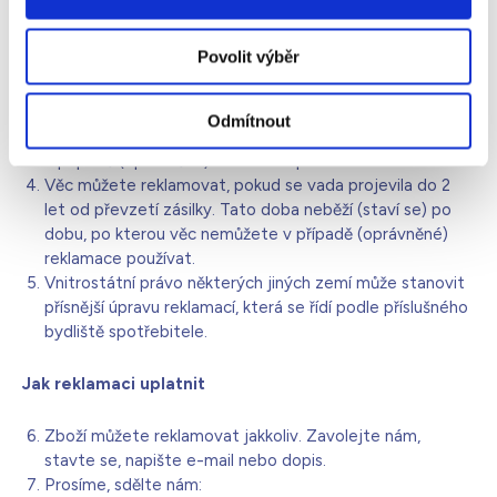
zlevnili a na tento důvod zlevnění jsme vás předem
upozornili.
Povolit výběr
Pokud se vada projeví do 1 roku od převzetí, má se za
to, že věc byla vadná už při převzetí, ledaže je to z
povahy produktu nebo vady vyloučeno. Tato doba
Odmítnout
neběží (staví se) po dobu, po kterou věc nemůžete
v případě (oprávněné) reklamace používat.
Věc můžete reklamovat, pokud se vada projevila do 2
let od převzetí zásilky. Tato doba neběží (staví se) po
dobu, po kterou věc nemůžete v případě (oprávněné)
reklamace používat.
Vnitrostátní právo některých jiných zemí může stanovit
přísnější úpravu reklamací, která se řídí podle příslušného
bydliště spotřebitele.
Jak reklamaci uplatnit
Zboží můžete reklamovat jakkoliv. Zavolejte nám,
stavte se, napište e-mail nebo dopis.
Prosíme, sdělte nám: