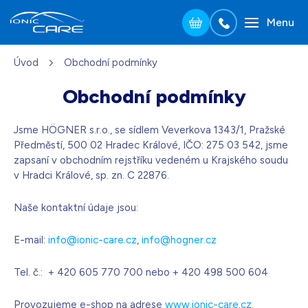
Menu
Přejít na hlavní obsah
Úvod
Obchodní podmínky
Stříbrná
3 690
Kč
Skladem - doprava zdarma
Dárek pro vás při zadání kódu
Obchodní podmínky
Jsme HÖGNER s.r.o., se sídlem Veverkova 1343/1, Pražské
Dřevo dub
3 990
Kč
Předměstí, 500 02 Hradec Králové, IČO: 275 03 542, jsme
Skladem - doprava zdarma
Dárek pro vás při zadání kódu
zapsaní v obchodním rejstříku vedeném u Krajského soudu
v Hradci Králové, sp. zn. C 22876.
Naše kontaktní údaje jsou:
Perleťově bílá
3 690
Kč
Skladem - doprava zdarma
Dárek pro vás při zadání kódu
E-mail:
info@ionic-care.cz
,
info@hogner.cz
Tel. č.: + 420 605 770 700 nebo + 420 498 500 604
Černá
3 690
Kč
Skladem - doprava zdarma
Dárek pro vás při zadání kódu
Provozujeme e-shop na adrese
www.ionic-care.cz
.