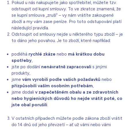
Pokud u nás nakupujete jako spotřebitel, můžete tzv.
odstoupit od kupní smlouvy. To ve zkratce znamená, že
se kupní smlouva „zruší“ – vy nám vrátíte zakoupené
zboží a my vám zase peníze. Pro toto odstupování platí
následující pravidla.
Odstoupit od smlouvy nejde u některého typu zboží – je
to dáno jeho povahou. Je to zboží, které například:
podléhá
rychlé zkáze
nebo
má krátkou dobu
spotřeby
,
jste po dodání
nenávratně zapracovali
s jinými
produkty,
jsme
vám vyrobili podle vašich požadavků
nebo
přizpůsobili vaším osobním potřebám
,
jsme dodali
v zapečetěném obalu a ze zdravotních
nebo hygienických důvodů ho nejde vrátit poté, co
jste obal porušili
.
V ostatních případech můžete podle zákona zboží vrátit
do 14 dnů od jeho převzetí – ať už vámi nebo vámi