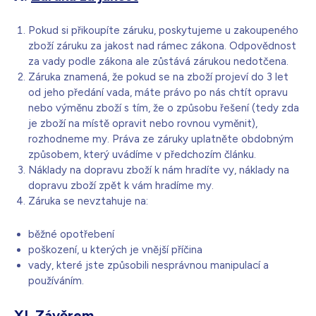
Pokud si přikoupíte záruku, poskytujeme u zakoupeného
zboží záruku za jakost nad rámec zákona. Odpovědnost
za vady podle zákona ale zůstává zárukou nedotčena.
Záruka znamená, že pokud se na zboží projeví do 3 let
od jeho předání vada, máte právo po nás chtít opravu
nebo výměnu zboží s tím, že o způsobu řešení (tedy zda
je zboží na místě opravit nebo rovnou vyměnit),
rozhodneme my. Práva ze záruky uplatněte obdobným
způsobem, který uvádíme v předchozím článku.
Náklady na dopravu zboží k nám hradíte vy, náklady na
dopravu zboží zpět k vám hradíme my.
Záruka se nevztahuje na:
běžné opotřebení
poškození, u kterých je vnější příčina
vady, které jste způsobili nesprávnou manipulací a
používáním.
XI.
Závěrem