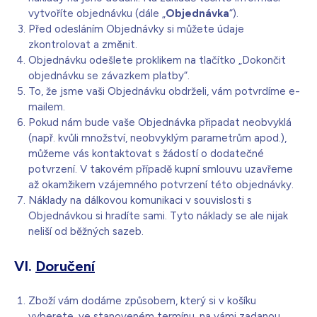
vytvoříte objednávku (dále „
Objednávka
“).
Před odesláním Objednávky si můžete údaje
zkontrolovat a změnit.
Objednávku odešlete proklikem na tlačítko „Dokončit
objednávku se závazkem platby“.
To, že jsme vaši Objednávku obdrželi, vám potvrdíme e-
mailem.
Pokud nám bude vaše Objednávka připadat neobvyklá
(např. kvůli množství, neobvyklým parametrům apod.),
můžeme vás kontaktovat s žádostí o dodatečné
potvrzení. V takovém případě kupní smlouvu uzavřeme
až okamžikem vzájemného potvrzení této objednávky.
Náklady na dálkovou komunikaci v souvislosti s
Objednávkou si hradíte sami. Tyto náklady se ale nijak
neliší od běžných sazeb.
VI.
Doručení
Zboží vám dodáme způsobem, který si v košíku
vyberete, ve stanoveném termínu, na vámi zadanou