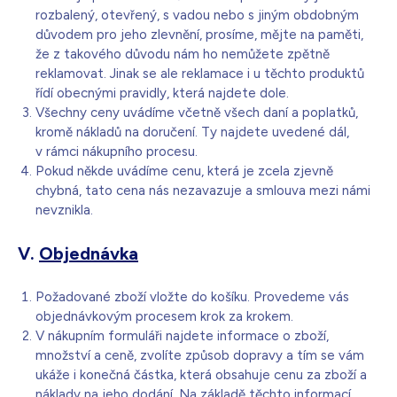
rozbalený, otevřený, s vadou nebo s jiným obdobným
důvodem pro jeho zlevnění, prosíme, mějte na paměti,
že z takového důvodu nám ho nemůžete zpětně
reklamovat. Jinak se ale reklamace i u těchto produktů
řídí obecnými pravidly, která najdete dole.
Všechny ceny uvádíme včetně všech daní a poplatků,
kromě nákladů na doručení. Ty najdete uvedené dál,
v rámci nákupního procesu.
Pokud někde uvádíme cenu, která je zcela zjevně
chybná, tato cena nás nezavazuje a smlouva mezi námi
nevznikla.
V.
Objednávka
Požadované zboží vložte do košíku. Provedeme vás
objednávkovým procesem krok za krokem.
V nákupním formuláři najdete informace o zboží,
množství a ceně, zvolíte způsob dopravy a tím se vám
ukáže i konečná částka, která obsahuje cenu za zboží a
náklady na jeho dodání. Na základě těchto informací