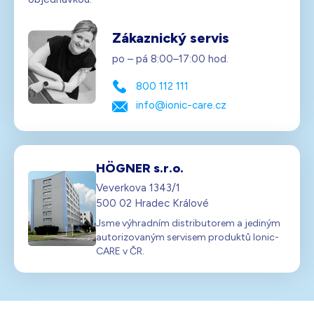
Zákaznický servis
po – pá 8:00–17:00 hod.
800 112 111
info@ionic-care.cz
HÖGNER s.r.o.
Veverkova 1343/1
500 02 Hradec Králové
Jsme výhradním distributorem a jediným
autorizovaným servisem produktů Ionic-
CARE v ČR.