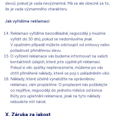
slevu), pokud je vada nevýznamná. Má se ale obecně za to,
že je vada významného charakteru.
Jak vyřídíme reklamaci
Reklamaci vyřídíme bezodkladně, nejpozději ji musíme
vyřídit do 30 dnů, pokud se nedomluvíme jinak.
V opačném případě můžete odstoupit od smlouvy nebo
požadovat přiměřenou slevu.
O vyřízení reklamace vás budeme informovat na vašich
kontaktních údajích, které jste vyplnili při reklamaci.
Pokud si věc zpátky nepřevezmete, můžeme po vás
chtít přiměřené náklady, které se pojí s uskladněním věci.
Náklady, které účelně vynaložíte na oprávněnou
reklamaci, vám proplatíme. O proplacení nás požádejte
co nejdříve, nejpozději do jednoho měsíce od konce
lhůty pro uplatnění reklamace, jinak na tyto náklady
nebudete mít nárok.
X.
Záruka za jakost