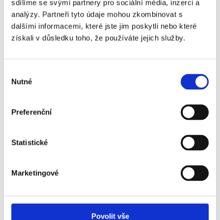
sdílíme se svými partnery pro sociální média, inzerci a
znamená, že v době, kdy ho přebíráte, zejména:
analýzy. Partneři tyto údaje mohou zkombinovat s
dalšími informacemi, které jste jim poskytli nebo které
odpovídá vaší objednávce (je to požadovaný produkt
získali v důsledku toho, že používáte jejich služby.
v dohodnutém množství, jakosti, funkčnosti,
kompatibilitě, interoperabilitě, případně má další
ujednané vlastnosti nebo vlastnosti, které můžete
Výběr
rozumně očekávat i s ohledem na naše reklamy a jiné
Nutné
souhlasu
materiály nás nebo našich obchodních partnerů)
se hodí k dohodnutému nebo požadovanému účelu
se hodí k účelu, pro které se zboží tohoto druhu obvykle
Preferenční
používá
má dohodnuté příslušenství, balení, případně pokyny
k použití, jsou-li zapotřebí
Statistické
odpovídá jakostí nebo provedením vzorku či předloze
vyhovuje právním předpisům
Marketingové
Pokud jsme vás před koupí výslovně upozornili, že se
některá vlastnost věci liší a vy jste s touto vlastností
souhlasili, nejde zboží pro tuto vlastnost reklamovat.
Také nejde věc reklamovat pro vadu, pro kterou jsme ji
Povolit vše