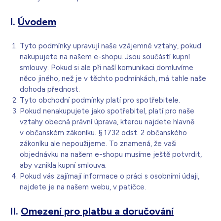
I.
Úvodem
Bílá s krystaly
4 990
Kč
Skladem - doprava zdarma
Dárek pro vás při zadání kódu
Tyto podmínky upravují naše vzájemné vztahy, pokud
nakupujete na našem e-shopu. Jsou součástí kupní
smlouvy. Pokud si ale při naší komunikaci domluvíme
něco jiného, než je v těchto podmínkách, má tahle naše
dohoda přednost.
Tyto obchodní podmínky platí pro spotřebitele.
Pokud nenakupujete jako spotřebitel, platí pro naše
vztahy obecná právní úprava, kterou najdete hlavně
v občanském zákoníku. § 1732 odst. 2 občanského
zákoníku ale nepoužijeme. To znamená, že vaši
objednávku na našem e-shopu musíme ještě potvrdit,
aby vznikla kupní smlouva.
Pokud vás zajímají informace o práci s osobními údaji,
najdete je na našem webu, v patičce.
II.
Omezení pro platbu a doručování