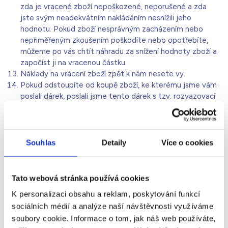
zda je vracené zboží nepoškozené, neporušené a zda
jste svým neadekvátním nakládáním nesnížili jeho
hodnotu. Pokud zboží nesprávným zacházením nebo
nepřiměřeným zkoušením poškodíte nebo opotřebíte,
můžeme po vás chtít náhradu za snížení hodnoty zboží a
započíst ji na vracenou částku.
Náklady na vrácení zboží zpět k nám nesete vy.
Pokud odstoupíte od koupě zboží, ke kterému jsme vám
poslali dárek, poslali jsme tento dárek s tzv. rozvazovací
podmínkou: v případě odstoupení od kupní smlouvy nebo
její části se tedy rozvazuje i darovací smlouva. Prosíme,
dárek nám zašlete zpět spolu se zbožím, pokud se
nedomluvíme jinak. Opět máme právo případnou škodu
Souhlas
Detaily
Více o cookies
či nedodání dárku započítat proti vracené částce.
Online formulář pro odstoupení od smlouvy
naleznete zde:
ODSTOUPENÍ OD SMLOUVY
Tato webová stránka používá cookies
K personalizaci obsahu a reklam, poskytování funkcí
IX.
Jak reklamovat vady
sociálních médií a analýze naší návštěvnosti využíváme
soubory cookie. Informace o tom, jak náš web používáte,
Odpovídáme za to, že zboží nemá při převzetí vady. To