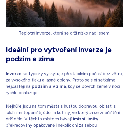
Teplotní inverze, která se drží nízko nad lesem.
Ideální pro vytvoření inverze je
podzim a zima
Inverze
se typicky vyskytuje při stabilním počasí bez větru,
za vysokého tlaku a jasné oblohy. Proto se s ní setkáme
nejčastěji na
podzim a v zimě
, kdy se povrch země v noci
rychle ochlazuje.
Nejhůře jsou na tom města s hustou dopravou, oblasti s
lokálními topeništi, údolí a kotliny, ve kterých se znečištění
drží déle. V těchto místech bývají
imisní limity
překračovány opakovaně i několik dní za sebou.