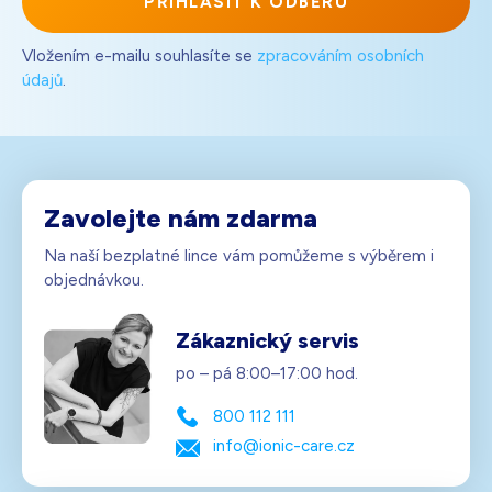
PŘIHLÁSIT K ODBĚRU
Vložením e-mailu souhlasíte se
zpracováním osobních
údajů
.
Zavolejte nám zdarma
Na naší bezplatné lince vám pomůžeme s výběrem i
objednávkou.
Zákaznický servis
po – pá 8:00–17:00 hod.
800 112 111
info@ionic-care.cz