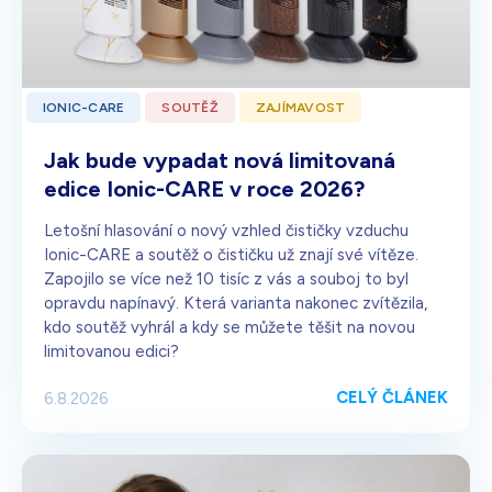
IONIC-CARE
SOUTĚŽ
ZAJÍMAVOST
Jak bude vypadat nová limitovaná
edice Ionic-CARE v roce 2026?
Letošní hlasování o nový vzhled čističky vzduchu
Ionic-CARE a soutěž o čističku už znají své vítěze.
Zapojilo se více než 10 tisíc z vás a souboj to byl
opravdu napínavý. Která varianta nakonec zvítězila,
kdo soutěž vyhrál a kdy se můžete těšit na novou
limitovanou edici?
CELÝ ČLÁNEK
6.8.2026