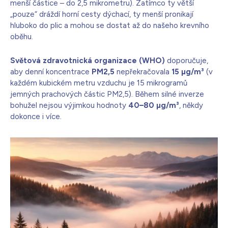
menší částice – do 2,5 mikrometru). Zatímco ty větší
„pouze“ dráždí horní cesty dýchací, ty menší pronikají
hluboko do plic a mohou se dostat až do našeho krevního
oběhu.
Světová zdravotnická organizace (WHO)
doporučuje,
aby denní koncentrace
PM2,5
nepřekračovala
15 µg/m³
(v
každém kubickém metru vzduchu je 15 mikrogramů
jemných prachových částic PM2,5). Během silné inverze
bohužel nejsou výjimkou hodnoty
40–80 µg/m³
, někdy
dokonce i více.