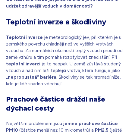
udržet zdravější vzduch v domácnosti?
Teplotní inverze a škodliviny
Teplotní inverze
je meteorologický jev, při kterém je u
zemského povrchu chladněji než ve vyšších vrstvách
vzduchu. Za normálních okolností teplý vzduch proudí od
země vzhůru a tím pomáhá rozptylovat znečištění. Při
teplotní inverzi
je to naopak. U země zůstává studený
vzduch a nad ním leží teplejší vrstva, která funguje jako
„nepropustná“ bariéra
. Škodliviny se tak hromadí níže,
kde je lidé snadno vdechují.
Prachové částice dráždí naše
dýchací cesty
Největším problémem jsou
jemné prachové částice
PM10
(částice menší než 10 mikrometrů) a
PM2,5
(ještě