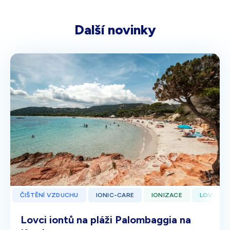
Další novinky
ČIŠTĚNÍ VZDUCHU
IONIC-CARE
IONIZACE
LOVCI I
Lovci iontů na pláži Palombaggia na