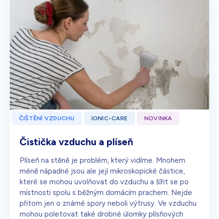
ČIŠTĚNÍ VZDUCHU
IONIC-CARE
NOVINKA
Čistička vzduchu a plíseň
Plíseň na stěně je problém, který vidíme. Mnohem
méně nápadné jsou ale její mikroskopické částice,
které se mohou uvolňovat do vzduchu a šířit se po
místnosti spolu s běžným domácím prachem. Nejde
přitom jen o známé spory neboli výtrusy. Ve vzduchu
mohou poletovat také drobné úlomky plísňových