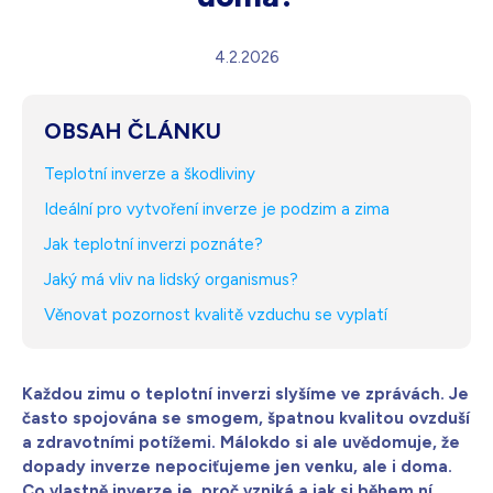
Bílá s krystaly
4 990
Kč
4.2.2026
Skladem - doprava zdarma
Dárek pro vás při zadání kódu
OBSAH ČLÁNKU
Teplotní inverze a škodliviny
Ideální pro vytvoření inverze je podzim a zima
Jak teplotní inverzi poznáte?
Jaký má vliv na lidský organismus?
Věnovat pozornost kvalitě vzduchu se vyplatí
Každou zimu o teplotní inverzi slyšíme ve zprávách. Je
často spojována se smogem, špatnou kvalitou ovzduší
a zdravotními potížemi. Málokdo si ale uvědomuje, že
dopady inverze nepociťujeme jen venku, ale i doma.
Co vlastně inverze je, proč vzniká a jak si během ní