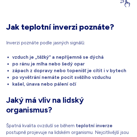
Jak teplotní inverzi poznáte?
Inverzi poznáte podle jasných signálů:
vzduch je „těžký“ a nepříjemně se dýchá
po ránu je mlha nebo šedý opar
zápach z dopravy nebo topenišť je cítit i v bytech
po vyvětrání nemáte pocit svěžího vzduchu
kašel, únava nebo pálení očí
Jaký má vliv na lidský
organismus?
Špatná kvalita ovzduší se během
teplotní inverze
postupně projevuje na lidském organismu. Nejcitlivější jsou