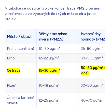
V tabulce se dozvíte typické koncentrace
PM2,5
během
zimní inverze ve vybraných
českých městech
a jak se
projeví:
Běžný stav mimo
Inverzní dny – ty
Město / oblast
inverzi (PM2,5)
hodnoty (PM2,5)
Praha (centrum)
10–20 µg/m³
35–60 µg/m³
Brno
12–22 µg/m³
30–55 µg/m³
50–80 µg/m³ (výj
Ostrava
15–30 µg/m³
více)
Plzeň
10–18 µg/m³
30–50 µg/m³
Údolní a kotlinné
12–25 µg/m³
40–70 µg/m³
oblasti