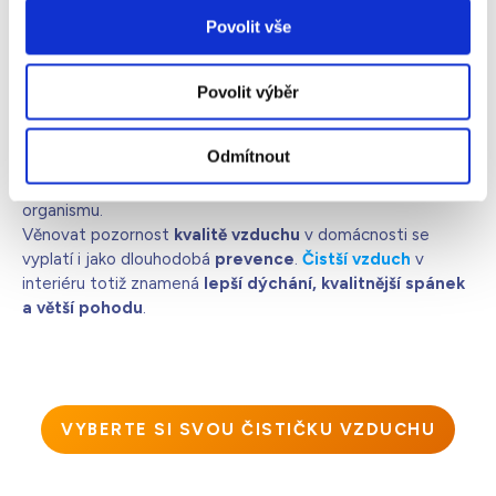
vzduchu se vyplatí
Povolit vše
Teplotní inverze
je sice přirozený jev, ale výrazně
ovlivňuje kvalitu vzduchu
, který dýcháme. V zimních
Povolit výběr
měsících trávíme nejvíce času v uzavřených prostorách a
méně větráme. A proto může mít znečištěný vzduch větší
Odmítnout
dopad na naše
zdraví
, než si uvědomujeme. Pokud se
během takových dnů necítíte dobře, je to běžná reakce
organismu.
Věnovat pozornost
kvalitě vzduchu
v domácnosti se
vyplatí i jako dlouhodobá
prevence
.
Čistší vzduch
v
interiéru totiž znamená
lepší dýchání, kvalitnější spánek
a větší pohodu
.
VYBERTE SI SVOU ČISTIČKU VZDUCHU