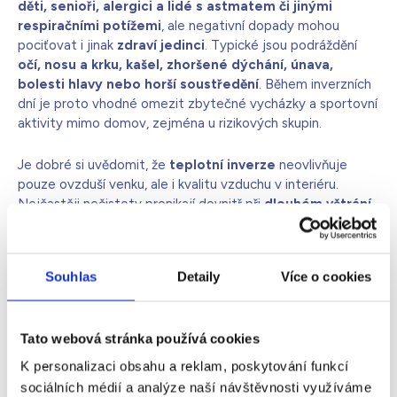
děti, senioři, alergici a lidé s astmatem či jinými
respiračními potížemi
, ale negativní dopady mohou
pociťovat i jinak
zdraví jedinci
. Typické jsou podráždění
očí, nosu a krku, kašel, zhoršené dýchání, únava,
bolesti hlavy nebo horší soustředění
. Během inverzních
dní je proto vhodné omezit zbytečné vycházky a sportovní
aktivity mimo domov, zejména u rizikových skupin.
Je dobré si uvědomit, že
teplotní inverze
neovlivňuje
pouze ovzduší venku, ale i kvalitu vzduchu v interiéru.
Nejčastěji nečistoty pronikají dovnitř při
dlouhém větrání,
netěsnostmi kolem oken a dveří, nebo přes ventilační
systémy
, pokud nejsou dobře filtrovány. Jemný prach a
další škodliviny si navíc můžeme přinést domů i na oblečení,
Souhlas
Detaily
Více o cookies
botách nebo srsti domácích zvířat.
Co dělat, aby byl vzduch doma
Tato webová stránka používá cookies
během teplotní inverze lepší
K personalizaci obsahu a reklam, poskytování funkcí
sociálních médií a analýze naší návštěvnosti využíváme