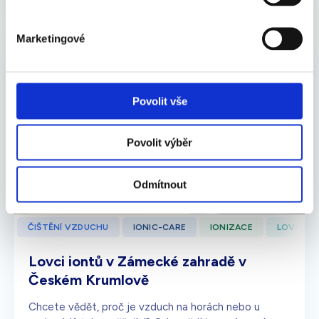
Marketingové
Povolit vše
Povolit výběr
Odmítnout
ČIŠTĚNÍ VZDUCHU
IONIC-CARE
IONIZACE
LOVCI I
Lovci iontů v Zámecké zahradě v
Českém Krumlově
Chcete vědět, proč je vzduch na horách nebo u