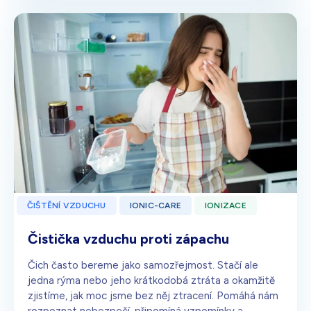
ČIŠTĚNÍ VZDUCHU
IONIC-CARE
IONIZACE
Čistička vzduchu proti zápachu
Čich často bereme jako samozřejmost. Stačí ale
jedna rýma nebo jeho krátkodobá ztráta a okamžitě
zjistíme, jak moc jsme bez něj ztracení. Pomáhá nám
rozpoznat nebezpečí, připomíná vzpomínky a