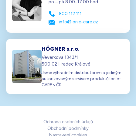
po – pá 8:00–17:00 hod.
800 112 111
info@ionic-care.cz
HÖGNER s.r.o.
Veverkova 1343/1
500 02 Hradec Králové
Jsme výhradním distributorem a jediným
autorizovaným servisem produktů Ionic-
CARE v ČR.
Ochrana osobních údajů
Obchodní podmínky
Nastavení cookies