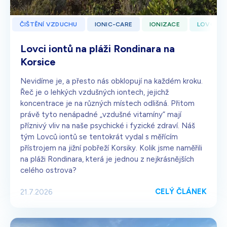
ČIŠTĚNÍ VZDUCHU
IONIC-CARE
IONIZACE
LOVCI I
Lovci iontů na pláži Rondinara na
Korsice
Nevidíme je, a přesto nás obklopují na každém kroku.
Řeč je o lehkých vzdušných iontech, jejichž
koncentrace je na různých místech odlišná. Přitom
právě tyto nenápadné „vzdušné vitamíny“ mají
příznivý vliv na naše psychické i fyzické zdraví. Náš
tým Lovců iontů se tentokrát vydal s měřícím
přístrojem na jižní pobřeží Korsiky. Kolik jsme naměřili
na pláži Rondinara, která je jednou z nejkrásnějších
celého ostrova?
CELÝ ČLÁNEK
21.7.2026