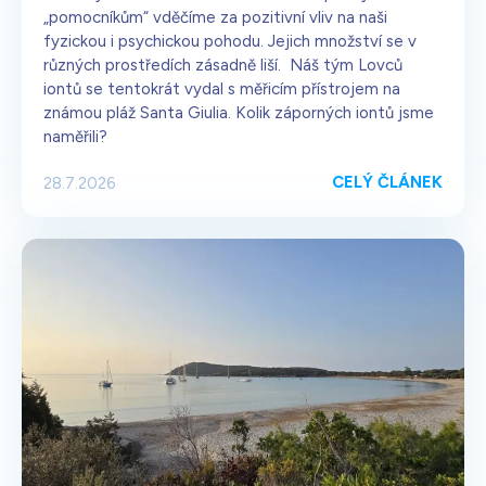
„pomocníkům“ vděčíme za pozitivní vliv na naši
fyzickou i psychickou pohodu. Jejich množství se v
různých prostředích zásadně liší. Náš tým Lovců
iontů se tentokrát vydal s měřicím přístrojem na
známou pláž Santa Giulia. Kolik záporných iontů jsme
naměřili?
CELÝ ČLÁNEK
28.7.2026