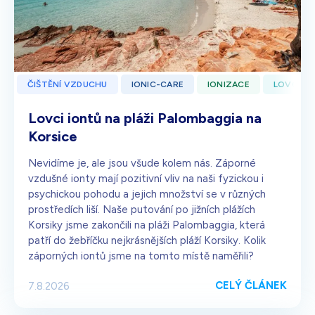
Bílá s krystaly
4 990
Kč
Skladem - doprava zdarma
Dárek pro vás při zadání kódu
ČIŠTĚNÍ VZDUCHU
IONIC-CARE
IONIZACE
LOVCI I
Lovci iontů na pláži Palombaggia na
Korsice
Nevidíme je, ale jsou všude kolem nás. Záporné
vzdušné ionty mají pozitivní vliv na naši fyzickou i
psychickou pohodu a jejich množství se v různých
prostředích liší. Naše putování po jižních plážích
Korsiky jsme zakončili na pláži Palombaggia, která
patří do žebříčku nejkrásnějších pláží Korsiky. Kolik
záporných iontů jsme na tomto místě naměřili?
CELÝ ČLÁNEK
7.8.2026