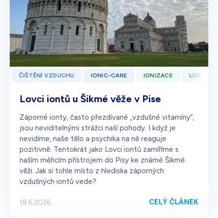
ČIŠTĚNÍ VZDUCHU
IONIC-CARE
IONIZACE
LOVCI I
Lovci iontů u Šikmé věže v Pise
Záporné ionty, často přezdívané „vzdušné vitamíny“,
jsou neviditelnými strážci naší pohody. I když je
nevidíme, naše tělo a psychika na ně reaguje
pozitivně. Tentokrát jako Lovci iontů zamíříme s
naším měřicím přístrojem do Pisy ke známé Šikmé
věži. Jak si tohle místo z hlediska záporných
vzdušných iontů vede?
CELÝ ČLÁNEK
18.6.2026