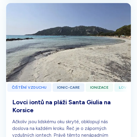
ČIŠTĚNÍ VZDUCHU
IONIC-CARE
IONIZACE
LOVCI I
Lovci iontů na pláži Santa Giulia na
Korsice
Ačkoliv jsou lidskému oku skryté, obklopují nás
doslova na každém kroku. Řeč je o záporných
vzdušných iontech. Právě těmto nenápadným