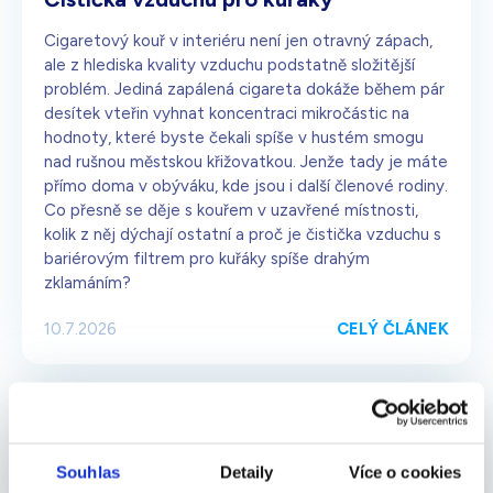
Cigaretový kouř v interiéru není jen otravný zápach,
ale z hlediska kvality vzduchu podstatně složitější
problém. Jediná zapálená cigareta dokáže během pár
desítek vteřin vyhnat koncentraci mikročástic na
hodnoty, které byste čekali spíše v hustém smogu
nad rušnou městskou křižovatkou. Jenže tady je máte
přímo doma v obýváku, kde jsou i další členové rodiny.
Co přesně se děje s kouřem v uzavřené místnosti,
kolik z něj dýchají ostatní a proč je čistička vzduchu s
bariérovým filtrem pro kuřáky spíše drahým
zklamáním?
CELÝ ČLÁNEK
10.7.2026
Souhlas
Detaily
Více o cookies