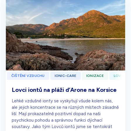
ČIŠTĚNÍ VZDUCHU
IONIC-CARE
IONIZACE
LOVCI I
Lovci iontů na pláži d’Arone na Korsice
Lehké vzdušné ionty se vyskytují všude kolem nás,
ale jejich koncentrace se na různých místech zásadně
liší. Mají prokazatelně pozitivní dopad na naši
psychickou pohodu a správnou funkci dýchací
soustavy. Jako tým Lovců iontů jsme se tentokrát