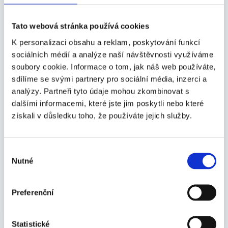
Tato webová stránka používá cookies
K personalizaci obsahu a reklam, poskytování funkcí
sociálních médií a analýze naší návštěvnosti využíváme
soubory cookie. Informace o tom, jak náš web používáte,
sdílíme se svými partnery pro sociální média, inzerci a
analýzy. Partneři tyto údaje mohou zkombinovat s
ČIŠTĚNÍ VZDUCHU
IONIC-CARE
IONIZACE
LOVCI I
dalšími informacemi, které jste jim poskytli nebo které
Lovci iontů u Lac de Nino na Korsice
získali v důsledku toho, že používáte jejich služby.
Vzdušné záporné ionty fungují jako skvělý
životabudič pro naše dýchací cesty i celkovou kondici.
Výběr
Jejich výskyt se však v různých lokalitách dramaticky
Nutné
souhlasu
liší. Tentokrát vás my, Lovci iontů, vezmeme na
neobyčejnou cestu s našim měřícím přístrojem k
průzračnému horskému jezeru Lac de Nino na
Preferenční
Korsice.
CELÝ ČLÁNEK
7.7.2026
Statistické