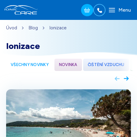
Menu
Přejít na hlavní obsah
Úvod
Blog
Ionizace
Stříbrná
3 690
Kč
Skladem - doprava zdarma
Dárek pro vás při zadání kódu
Ionizace
Dřevo dub
3 990
Kč
VŠECHNY NOVINKY
NOVINKA
ČIŠTĚNÍ VZDUCHU
Skladem - doprava zdarma
Dárek pro vás při zadání kódu
Perleťově bílá
3 690
Kč
Skladem - doprava zdarma
Dárek pro vás při zadání kódu
Černá
3 690
Kč
Skladem - doprava zdarma
Dárek pro vás při zadání kódu