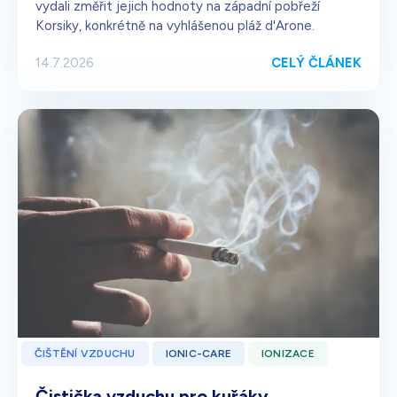
vydali změřit jejich hodnoty na západní pobřeží
Korsiky, konkrétně na vyhlášenou pláž d'Arone.
CELÝ ČLÁNEK
14.7.2026
ČIŠTĚNÍ VZDUCHU
IONIC-CARE
IONIZACE
Čistička vzduchu pro kuřáky