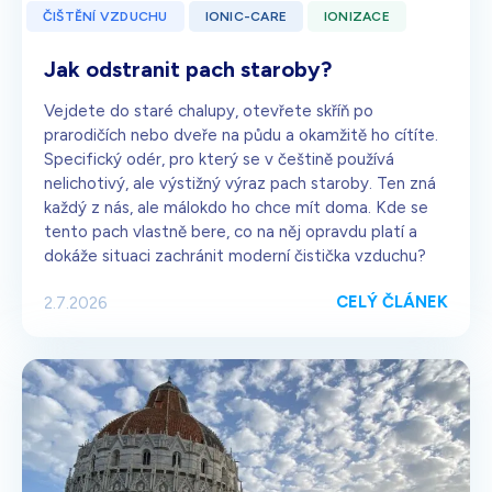
ČIŠTĚNÍ VZDUCHU
IONIC-CARE
IONIZACE
Jak odstranit pach staroby?
Vejdete do staré chalupy, otevřete skříň po
prarodičích nebo dveře na půdu a okamžitě ho cítíte.
Specifický odér, pro který se v češtině používá
nelichotivý, ale výstižný výraz pach staroby. Ten zná
každý z nás, ale málokdo ho chce mít doma. Kde se
tento pach vlastně bere, co na něj opravdu platí a
dokáže situaci zachránit moderní čistička vzduchu?
CELÝ ČLÁNEK
2.7.2026