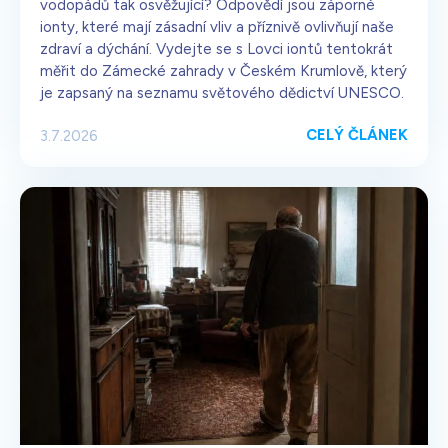
vodopádů tak osvěžující? Odpovědí jsou záporné
ionty, které mají zásadní vliv a příznivě ovlivňují naše
zdraví a dýchání. Vydejte se s Lovci iontů tentokrát
měřit do Zámecké zahrady v Českém Krumlově, který
je zapsaný na seznamu světového dědictví UNESCO.
CELÝ ČLÁNEK
3.7.2026