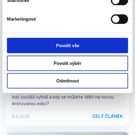
Statistické
Marketingové
IONIC-CARE
NOVINKA
SOUTĚŽ
ZAJÍMAVOST
Povolit vše
Jak bude vypadat nová limitovaná
edice Ionic-CARE v roce 2026?
Povolit výběr
Letošní hlasování o nový vzhled čističky vzduchu
Ionic-CARE a soutěž o čističku už znají své vítěze.
Odmítnout
Zapojilo se více než 10 tisíc z vás a souboj to byl
opravdu napínavý. Která varianta nakonec zvítězila,
kdo soutěž vyhrál a kdy se můžete těšit na novou
limitovanou edici?
CELÝ ČLÁNEK
6.8.2026