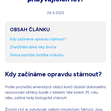
Bílá s krystaly
4 990
Kč
24.4.2025
Skladem - doprava zdarma
Dárek pro vás při zadání kódu
OBSAH ČLÁNKU
Kdy začínáme opravdu stárnout?
Znečištění ubírá roky života
Doma pomůže čistička vzduchu
Kdy začínáme opravdu stárnout?
Podle poznatků amerických vědců končí období dokonalého
obnovování většiny buněk v lidském těle kolem 35. roku
věku, začíná tedy biologické stárnutí.
Životní styl je ovlivňován velkým množstvím faktorů. Jsou