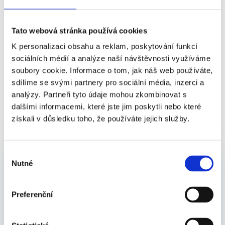
Vyberte si svou čističku a užívejte si doma čistý a
zdravý vzduch. Pokud v objednávce uvedete kód
BG1
,
Tato webová stránka používá cookies
získáte dárek dle vlastního výběru.
K personalizaci obsahu a reklam, poskytování funkcí
sociálních médií a analýze naší návštěvnosti využíváme
K OBJEDNÁVCE ČISTIČKY IONIC-CARE
soubory cookie. Informace o tom, jak náš web používáte,
sdílíme se svými partnery pro sociální média, inzerci a
analýzy. Partneři tyto údaje mohou zkombinovat s
dalšími informacemi, které jste jim poskytli nebo které
získali v důsledku toho, že používáte jejich služby.
Další novinky
Výběr
Nutné
souhlasu
Preferenční