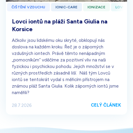
ČIŠTĚNÍ VZDUCHU
IONIC-CARE
IONIZACE
LOVCI I
Lovci iontů na pláži Santa Giulia na
Korsice
Ačkoliv jsou lidskému oku skryté, obklopují nás
doslova na každém kroku. Řeč je o záporných
vzdušných iontech. Právě těmto nenápadným
„pomocníkům“ vděčíme za pozitivní vliv na naši
fyzickou i psychickou pohodu. Jejich množství se v
různých prostředích zásadně liší. Náš tým Lovců
iontů se tentokrát vydal s měřicím přístrojem na
známou pláž Santa Giulia. Kolik záporných iontů jsme
naměřili?
CELÝ ČLÁNEK
28.7.2026