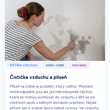
ČIŠTĚNÍ VZDUCHU
IONIC-CARE
NOVINKA
Čistička vzduchu a plíseň
Plíseň na stěně je problém, který vidíme. Mnohem
méně nápadné jsou ale její mikroskopické částice,
které se mohou uvolňovat do vzduchu a šířit se po
místnosti spolu s běžným domácím prachem. Nejde
přitom jen o známé spory neboli výtrusy. Ve vzduchu