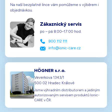
Na naší bezplatné lince vám pomůžeme s výběrem i
objednávkou.
Zákaznický servis
po – pá 8:00–17:00 hod.
800 112 111
info@ionic-care.cz
HÖGNER s.r.o.
Veverkova 1343/1
500 02 Hradec Králové
Jsme výhradním distributorem a jediným
autorizovaným servisem produktů Ionic-
CARE v ČR.