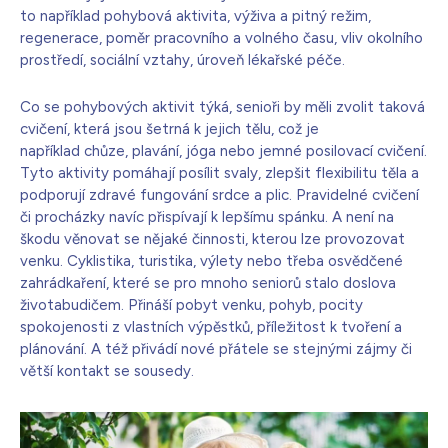
to například pohybová aktivita, výživa a pitný režim,
regenerace, poměr pracovního a volného času, vliv okolního
prostředí, sociální vztahy, úroveň lékařské péče.
Co se pohybových aktivit týká, senioři by měli zvolit taková
cvičení, která jsou šetrná k jejich tělu, což je
například chůze, plavání, jóga nebo jemné posilovací cvičení.
Tyto aktivity pomáhají posílit svaly, zlepšit flexibilitu těla a
podporují zdravé fungování srdce a plic. Pravidelné cvičení
či procházky navíc přispívají k lepšímu spánku. A není na
škodu věnovat se nějaké činnosti, kterou lze provozovat
venku. Cyklistika, turistika, výlety nebo třeba osvědčené
zahrádkaření, které se pro mnoho seniorů stalo doslova
životabudičem. Přináší pobyt venku, pohyb, pocity
spokojenosti z vlastních výpěstků, příležitost k tvoření a
plánování. A též přivádí nové přátele se stejnými zájmy či
větší kontakt se sousedy.