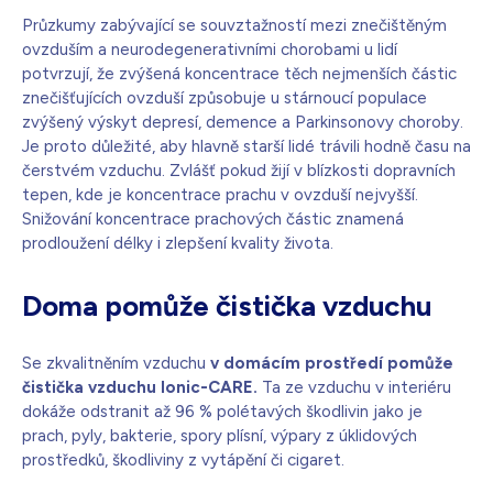
Průzkumy zabývající se souvztažností mezi znečištěným
ovzduším a neurodegenerativními chorobami u lidí
potvrzují, že zvýšená koncentrace těch nejmenších částic
znečišťujících ovzduší způsobuje u stárnoucí populace
zvýšený výskyt depresí, demence a Parkinsonovy choroby.
Je proto důležité, aby hlavně starší lidé trávili hodně času na
čerstvém vzduchu. Zvlášť pokud žijí v blízkosti dopravních
tepen, kde je koncentrace prachu v ovzduší nejvyšší.
Snižování koncentrace prachových částic znamená
prodloužení délky i zlepšení kvality života.
Doma pomůže čistička vzduchu
Se zkvalitněním vzduchu
v domácím prostředí pomůže
čistička vzduchu Ionic-CARE.
Ta ze vzduchu v interiéru
dokáže odstranit až 96 % polétavých škodlivin jako je
prach, pyly, bakterie, spory plísní, výpary z úklidových
prostředků, škodliviny z vytápění či cigaret.