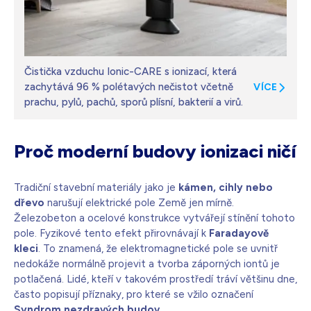
Čistička vzduchu Ionic-CARE s ionizací, která
zachytává 96 % polétavých nečistot včetně
VÍCE
prachu, pylů, pachů, sporů plísní, bakterií a virů.
Proč moderní budovy ionizaci ničí
Tradiční stavební materiály jako je
kámen, cihly nebo
dřevo
narušují elektrické pole Země jen mírně.
Železobeton a ocelové konstrukce vytvářejí stínění tohoto
pole. Fyzikové tento efekt přirovnávají k
Faradayově
kleci
. To znamená, že elektromagnetické pole se uvnitř
nedokáže normálně projevit a tvorba záporných iontů je
potlačená. Lidé, kteří v takovém prostředí tráví většinu dne,
často popisují příznaky, pro které se vžilo označení
Syndrom nezdravých budov.