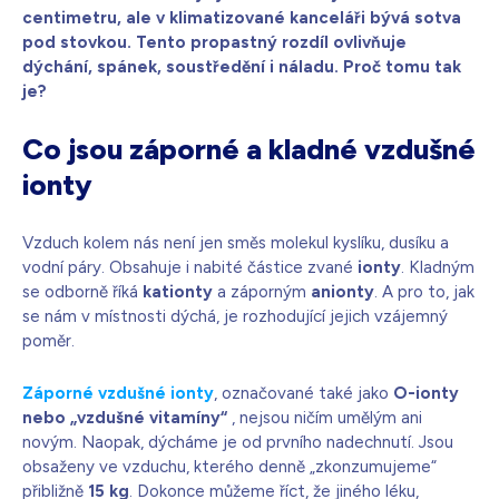
centimetru, ale v klimatizované kanceláři bývá sotva
pod stovkou. Tento propastný rozdíl ovlivňuje
dýchání, spánek, soustředění i náladu. Proč tomu tak
je?
Co jsou záporné a kladné vzdušné
ionty
Vzduch kolem nás není jen směs molekul kyslíku, dusíku a
vodní páry. Obsahuje i nabité částice zvané
ionty
. Kladným
se odborně říká
kationty
a záporným
anionty
. A pro to, jak
se nám v místnosti dýchá, je rozhodující jejich vzájemný
poměr.
Záporné vzdušné ionty
, označované také jako
O-ionty
nebo „vzdušné vitamíny“
, nejsou ničím umělým ani
novým. Naopak, dýcháme je od prvního nadechnutí. Jsou
obsaženy ve vzduchu, kterého denně „zkonzumujeme“
přibližně
15 kg
. Dokonce můžeme říct, že jiného léku,