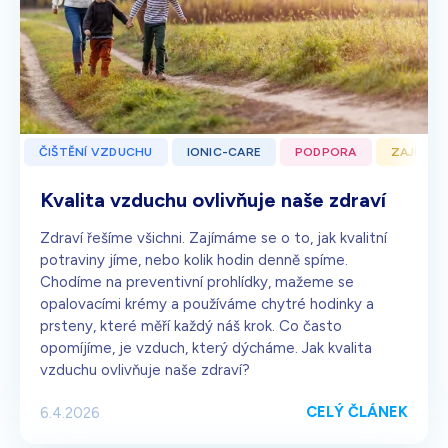
ČIŠTĚNÍ VZDUCHU
IONIC-CARE
PODPORA
ZAJÍMAV
Kvalita vzduchu ovlivňuje naše zdraví
Zdraví řešíme všichni. Zajímáme se o to, jak kvalitní
potraviny jíme, nebo kolik hodin denně spíme.
Chodíme na preventivní prohlídky, mažeme se
opalovacími krémy a používáme chytré hodinky a
prsteny, které měří každý náš krok. Co často
opomíjíme, je vzduch, který dýcháme. Jak kvalita
vzduchu ovlivňuje naše zdraví?
CELÝ ČLÁNEK
6.4.2026