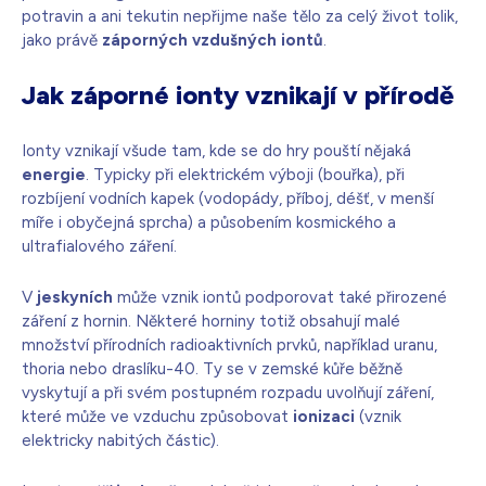
potravin a ani tekutin nepřijme naše tělo za celý život tolik,
jako právě
záporných vzdušných iontů
.
Jak záporné ionty vznikají v přírodě
Ionty vznikají všude tam, kde se do hry pouští nějaká
energie
. Typicky při elektrickém výboji (bouřka), při
rozbíjení vodních kapek (vodopády, příboj, déšť, v menší
míře i obyčejná sprcha) a působením kosmického a
ultrafialového záření.
V
jeskyních
může vznik iontů podporovat také přirozené
záření z hornin. Některé horniny totiž obsahují malé
množství přírodních radioaktivních prvků, například uranu,
thoria nebo draslíku-40. Ty se v zemské kůře běžně
vyskytují a při svém postupném rozpadu uvolňují záření,
které může ve vzduchu způsobovat
ionizaci
(vznik
elektricky nabitých částic).