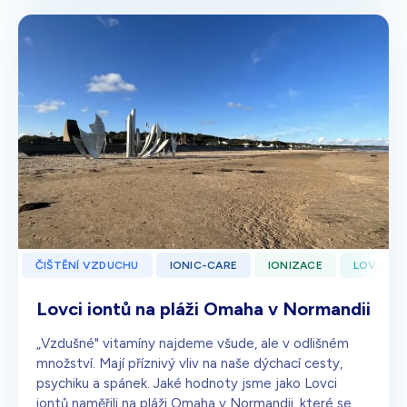
ČIŠTĚNÍ VZDUCHU
IONIC-CARE
IONIZACE
LOVCI I
Lovci iontů na pláži Omaha v Normandii
„Vzdušné" vitamíny najdeme všude, ale v odlišném
množství. Mají příznivý vliv na naše dýchací cesty,
psychiku a spánek. Jaké hodnoty jsme jako Lovci
iontů naměřili na pláži Omaha v Normandii, které se