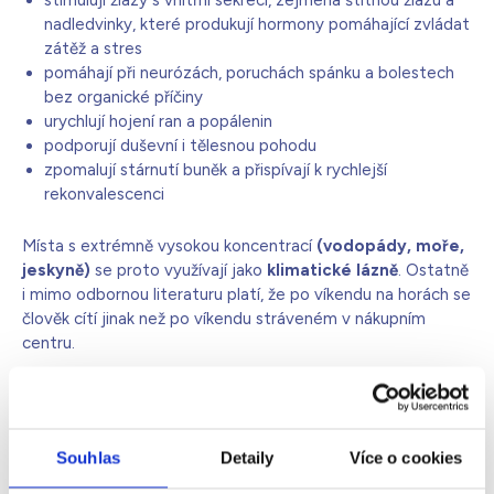
stimulují žlázy s vnitřní sekrecí, zejména štítnou žlázu a
nadledvinky, které produkují hormony pomáhající zvládat
zátěž a stres
pomáhají při neurózách, poruchách spánku a bolestech
bez organické příčiny
urychlují hojení ran a popálenin
podporují duševní i tělesnou pohodu
zpomalují stárnutí buněk a přispívají k rychlejší
rekonvalescenci
Místa s extrémně vysokou koncentrací
(vodopády, moře,
jeskyně)
se proto využívají jako
klimatické lázně
. Ostatně
i mimo odbornou literaturu platí, že po víkendu na horách se
člověk cítí jinak než po víkendu stráveném v nákupním
centru.
Čistý ionizovaný vzduch i u vás
doma
Souhlas
Detaily
Více o cookies
Ionizace vzduchu
tedy není žádný moderní výmysl ani