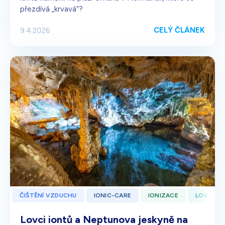
přezdívá „krvavá“?
CELÝ ČLÁNEK
9.4.2026
ČIŠTĚNÍ VZDUCHU
IONIC-CARE
IONIZACE
LOVCI I
Lovci iontů a Neptunova jeskyně na