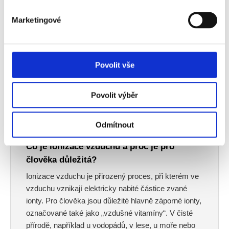
Martin D.
Vystudovaný analytický chemik. 20
Marketingové
let se věnuje problematice kvality
vzduchu v interiérech.
Povolit vše
Povolit výběr
OTÁZKY A ODPOVĚDI
Odmítnout
Co je ionizace vzduchu a proč je pro
člověka důležitá?
Ionizace vzduchu je přirozený proces, při kterém ve
vzduchu vznikají elektricky nabité částice zvané
ionty. Pro člověka jsou důležité hlavně záporné ionty,
označované také jako „vzdušné vitamíny“. V čisté
přírodě, například u vodopádů, v lese, u moře nebo