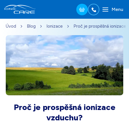
Menu
Přejít na hlavní obsah
Úvod
Blog
Ionizace
Proč je prospěšná ionizace
Stříbrná
3 690
Kč
Skladem - doprava zdarma
Dárek pro vás při zadání kódu
Dřevo dub
3 990
Kč
Skladem - doprava zdarma
Dárek pro vás při zadání kódu
Perleťově bílá
3 690
Kč
Skladem - doprava zdarma
Dárek pro vás při zadání kódu
Proč je prospěšná ionizace
Černá
3 690
Kč
vzduchu?
Skladem - doprava zdarma
Dárek pro vás při zadání kódu