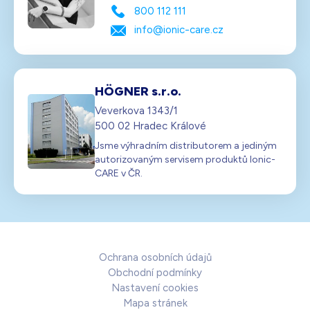
800 112 111
info@ionic-care.cz
HÖGNER s.r.o.
Veverkova 1343/1
500 02 Hradec Králové
Jsme výhradním distributorem a jediným
autorizovaným servisem produktů Ionic-
CARE v ČR.
Ochrana osobních údajů
Obchodní podmínky
Nastavení cookies
Mapa stránek