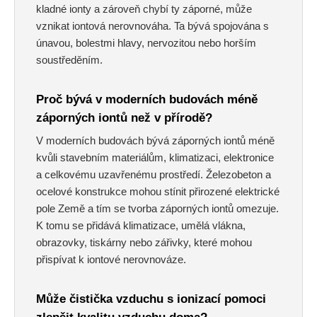
kladné ionty a zároveň chybí ty záporné, může
vznikat iontová nerovnováha. Ta bývá spojována s
únavou, bolestmi hlavy, nervozitou nebo horším
soustředěním.
Proč bývá v moderních budovách méně
záporných iontů než v přírodě?
V moderních budovách bývá záporných iontů méně
kvůli stavebním materiálům, klimatizaci, elektronice
a celkovému uzavřenému prostředí. Železobeton a
ocelové konstrukce mohou stínit přirozené elektrické
pole Země a tím se tvorba záporných iontů omezuje.
K tomu se přidává klimatizace, umělá vlákna,
obrazovky, tiskárny nebo zářivky, které mohou
přispívat k iontové nerovnováze.
Může čistička vzduchu s ionizací pomoci