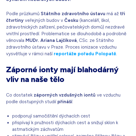
Podle průzkumů
Státního zdravotního ústavu
má až
tři
čtvrtiny
veřejných budov v
Česku
(kanceláří, škol,
zdravotnických zařízení, pečovatelských domů) nezdravé
vnitřní prostředí. Problematice se dlouhodobě a podrobně
věnovala
MUDr. Ariana Lajčíková
, CSc. ze Státního
zdravotního ústavu v Praze. Proces ionizace vzduchu
vysvětluje v rámci naší
reportáže pořadu Polopatě
.
Záporné ionty mají blahodárný
vliv na naše tělo
Co dostatek
záporných vzdušných iontů
ve vzduchu
podle dostupných studií
přináší
:
podporují samočištění dýchacích cest
přispívají k pružnosti dýchacích cest a snižují sklon k
astmatickým záchvatům