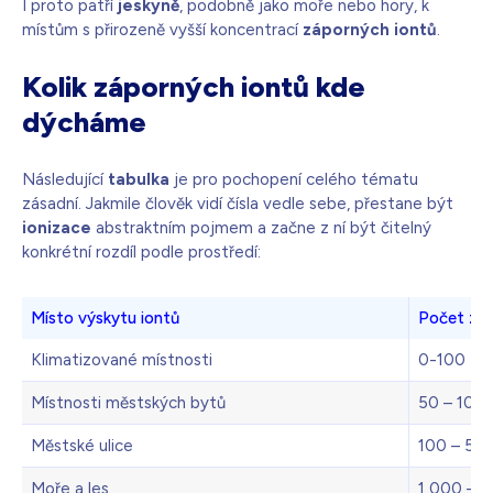
I proto patří
jeskyně
, podobně jako moře nebo hory, k
místům s přirozeně vyšší koncentrací
záporných iontů
.
Kolik záporných iontů kde
dýcháme
Následující
tabulka
je pro pochopení celého tématu
zásadní. Jakmile člověk vidí čísla vedle sebe, přestane být
ionizace
abstraktním pojmem a začne z ní být čitelný
konkrétní rozdíl podle prostředí:
Místo výskytu iontů
Počet zá
Klimatizované místnosti
0-100
Místnosti městských bytů
50 – 100
Městské ulice
100 – 50
Moře a les
1 000 – 