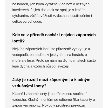
na horách, jich bývá výrazně více než v běžných
interiérech. Jejich dostatek se spojuje s lepším
dýcháním, větší svěžestí vzduchu, soustředěním i
celkovou pohodou.
Kde se v přírodě nachází nejvíce záporných
iontů?
Nejvíce záporných iontů se přirozeně vyskytuje u
vodopádů, po bouřce, v jeskyních, na horách, u
moře a v lese. Proto se nám na těchto místech často
lépe dýchá a vzduch působí svěžeji.
Jaký je rozdíl mezi zápornými a kladnými
vzdušnými ionty?
Kladné i záporné ionty jsou přirozenou součástí
vzduchu. Kladným iontům se odborně říká kationty a
záporným anionty. Pokud v prostředí převažují