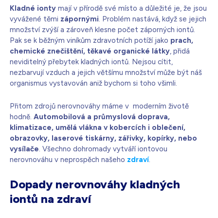
Kladné ionty
mají v přírodě své místo a důležité je, že jsou
vyvážené těmi
zápornými
. Problém nastává, když se jejich
množství zvýší a zároveň klesne počet záporných iontů.
Pak se k běžným viníkům zdravotních potíží jako
prach,
chemické znečištění, těkavé organické látky
, přidá
neviditelný přebytek kladných iontů. Nejsou cítit,
nezbarvují vzduch a jejich většímu množství může být náš
organismus vystavován aniž bychom si toho všimli.
Přitom zdrojů nerovnováhy máme v moderním životě
hodně.
Automobilová a průmyslová doprava,
klimatizace, umělá vlákna v kobercích i oblečení,
obrazovky, laserové tiskárny, zářivky, kopírky, nebo
vysílače
. Všechno dohromady vytváří iontovou
nerovnováhu v neprospěch našeho
zdraví
.
Dopady nerovnováhy kladných
iontů na zdraví