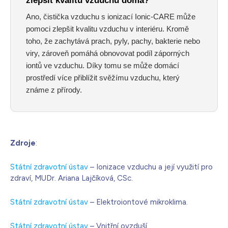
zlepšit kvalitu vzduchu doma?
Ano, čistička vzduchu s ionizací Ionic-CARE může
pomoci zlepšit kvalitu vzduchu v interiéru. Kromě
toho, že zachytává prach, pyly, pachy, bakterie nebo
viry, zároveň pomáhá obnovovat podíl záporných
iontů ve vzduchu. Díky tomu se může domácí
prostředí více přiblížit svěžímu vzduchu, který
známe z přírody.
Zdroje
:
Státní zdravotní ústav
– Ionizace vzduchu a její využití pro
zdraví, MUDr. Ariana Lajčíková, CSc.
Státní zdravotní ústav
– Elektroiontové mikroklima.
Státní zdravotní ústav
– Vnitřní ovzduší.