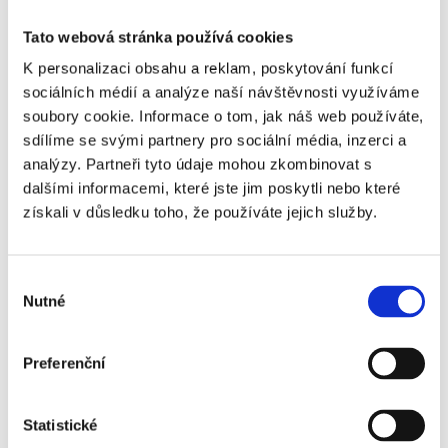
okrajová zajímavost. Je to přirozená součást zdravého
Tato webová stránka používá cookies
vzduchu, kterou moderní způsob života z interiérů
systematicky vytlačuje. Přitom právě doma, v kanceláři a
K personalizaci obsahu a reklam, poskytování funkcí
ve škole trávíme kolem
80%
času.
sociálních médií a analýze naší návštěvnosti využíváme
soubory cookie. Informace o tom, jak náš web používáte,
Jednou z cest, jak
ionizaci
v bytě přiblížit hodnotám
sdílíme se svými partnery pro sociální média, inzerci a
známým z čisté přírody, je
čistička vzduchu Ionic-CARE
.
analýzy. Partneři tyto údaje mohou zkombinovat s
Ta vzduch v místnosti nejen čistí a zachytává na svém
dalšími informacemi, které jste jim poskytli nebo které
filtru prach, pyly, pachy, bakterie a viry, ale zároveň v něm
získali v důsledku toho, že používáte jejich služby.
obnovuje podíl
záporných lehkých vzdušných iontů
. Díky
ní si můžete i doma vytvořit prostředí, ve kterém se vám i
celé rodině bude
dýchat lépe
.
Výběr
Nutné
souhlasu
VYBERTE SI SVOU ČISTIČKU VZDUCHU
Preferenční
Statistické