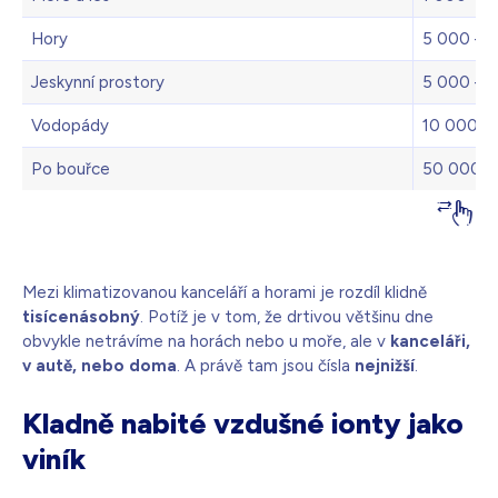
Hory
5 000 – 
Jeskynní prostory
5 000 – 
Vodopády
10 000 –
Po bouřce
50 000 a 
Mezi klimatizovanou kanceláří a horami je rozdíl klidně
tisícenásobný
. Potíž je v tom, že drtivou většinu dne
obvykle netrávíme na horách nebo u moře, ale v
kanceláři,
v autě, nebo doma
. A právě tam jsou čísla
nejnižší
.
Kladně nabité vzdušné ionty jako
viník