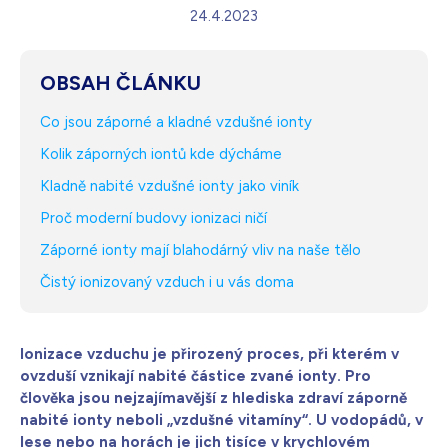
24.4.2023
Bílá s krystaly
4 990
Kč
Skladem - doprava zdarma
Dárek pro vás při zadání kódu
OBSAH ČLÁNKU
Co jsou záporné a kladné vzdušné ionty
Kolik záporných iontů kde dýcháme
Kladně nabité vzdušné ionty jako viník
Proč moderní budovy ionizaci ničí
Záporné ionty mají blahodárný vliv na naše tělo
Čistý ionizovaný vzduch i u vás doma
Ionizace vzduchu je přirozený proces, při kterém v
ovzduší vznikají nabité částice zvané ionty. Pro
člověka jsou nejzajímavější z hlediska zdraví záporně
nabité ionty neboli „vzdušné vitamíny“. U vodopádů, v
lese nebo na horách je jich tisíce v krychlovém