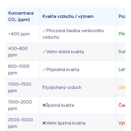
Koncentrace
Kvalita vzduchu / význam
Pozná
CO₂ (ppm)
✅Přirozená hladina venkovního
~400 ppm
Přiroz
vzduchu
400–800
✅Velmi dobrá kvalita
Svěží 
ppm
800–1000
✅Přijatelná kvalita
Lehce
ppm
1000–1500
❗Vydýchaný vzduch
Únava,
ppm
1500–2000
❌Špatná kvalita
Časté 
ppm
2000–5000
❌Velmi špatná kvalita
Výraz
ppm