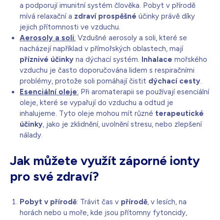
a podporují imunitní systém člověka. Pobyt v přírodě
mívá relaxační a
zdraví prospěšné
účinky právě díky
jejich přítomnosti ve vzduchu.
Aerosoly a soli
:
Vzdušné aerosoly a soli, které se
nacházejí například v přímořských oblastech, mají
příznivé účinky
na dýchací systém.
Inhalace
mořského
vzduchu je často doporučována lidem s respiračními
problémy, protože soli pomáhají čistit
dýchací cesty
.
Esenciální oleje
:
Při aromaterapii se používají esenciální
oleje, které se vypařují do vzduchu a odtud je
inhalujeme. Tyto oleje mohou mít různé
terapeutické
účinky
, jako je zklidnění, uvolnění stresu, nebo zlepšení
nálady.
Jak můžete využít záporné ionty
pro své zdraví?
Pobyt v přírodě
: Trávit čas v
přírodě
, v lesích, na
horách nebo u moře, kde jsou přítomny fytoncidy,