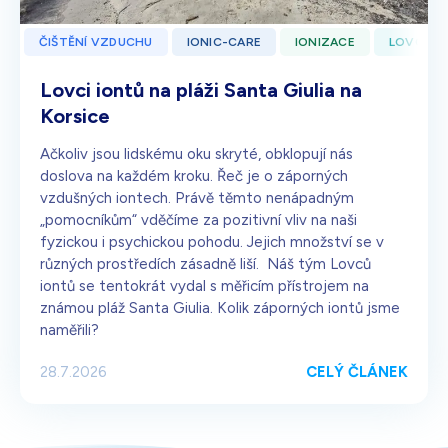
ČIŠTĚNÍ VZDUCHU
IONIC-CARE
IONIZACE
LOVCI I
Lovci iontů na pláži Santa Giulia na
Korsice
Ačkoliv jsou lidskému oku skryté, obklopují nás
doslova na každém kroku. Řeč je o záporných
vzdušných iontech. Právě těmto nenápadným
„pomocníkům“ vděčíme za pozitivní vliv na naši
fyzickou i psychickou pohodu. Jejich množství se v
různých prostředích zásadně liší. Náš tým Lovců
iontů se tentokrát vydal s měřicím přístrojem na
známou pláž Santa Giulia. Kolik záporných iontů jsme
naměřili?
CELÝ ČLÁNEK
28.7.2026