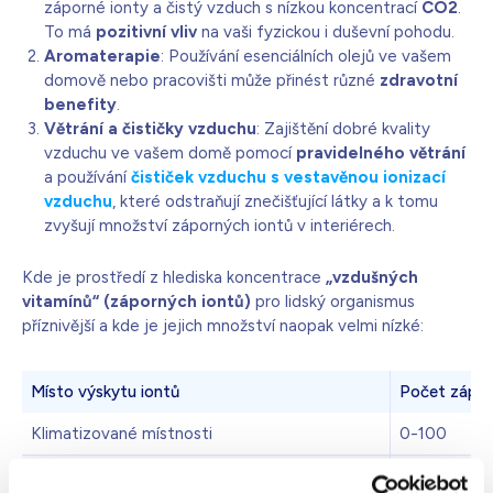
záporné ionty a čistý vzduch s nízkou koncentrací
CO2
.
To má
pozitivní vliv
na vaši fyzickou i duševní pohodu.
Aromaterapie
: Používání esenciálních olejů ve vašem
domově nebo pracovišti může přinést různé
zdravotní
benefity
.
Větrání a čističky vzduchu
: Zajištění dobré kvality
vzduchu ve vašem domě pomocí
pravidelného větrání
a používání
čističek vzduchu s vestavěnou ionizací
vzduchu
, které odstraňují znečišťující látky a k tomu
zvyšují množství záporných iontů v interiérech.
Kde je prostředí z hlediska koncentrace
„vzdušných
vitamínů“ (záporných iontů)
pro lidský organismus
příznivější a kde je jejich množství naopak velmi nízké:
Místo výskytu iontů
Počet zápor
Klimatizované místnosti
0-100
Místnosti městských bytů
50 – 100