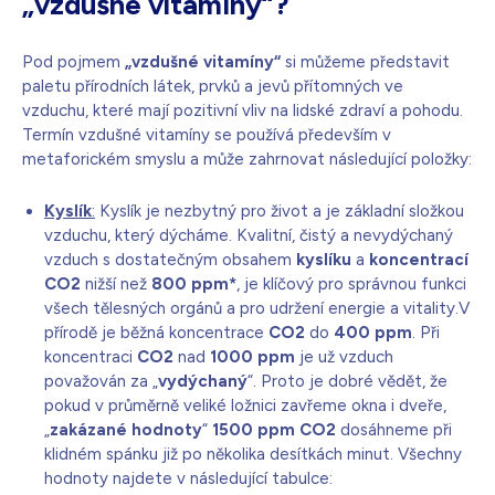
„vzdušné vitamíny“?
Pod pojmem
„vzdušné vitamíny“
si můžeme představit
paletu přírodních látek, prvků a jevů přítomných ve
vzduchu, které mají pozitivní vliv na lidské zdraví a pohodu.
Termín vzdušné vitamíny se používá především v
metaforickém smyslu a může zahrnovat následující položky:
Kyslík
:
Kyslík je nezbytný pro život a je základní složkou
vzduchu, který dýcháme. Kvalitní, čistý a nevydýchaný
vzduch s dostatečným obsahem
kyslíku
a
koncentrací
CO2
nižší než
800 ppm*
, je klíčový pro správnou funkci
všech tělesných orgánů a pro udržení energie a vitality.V
přírodě je běžná koncentrace
CO2
do
400 ppm
. Při
koncentraci
CO2
nad
1000 ppm
je už vzduch
považován za „
vydýchaný
“. Proto je dobré vědět, že
pokud v průměrně veliké ložnici zavřeme okna i dveře,
„
zakázané hodnoty
“
1500 ppm CO2
dosáhneme při
klidném spánku již po několika desítkách minut. Všechny
hodnoty najdete v následující tabulce: