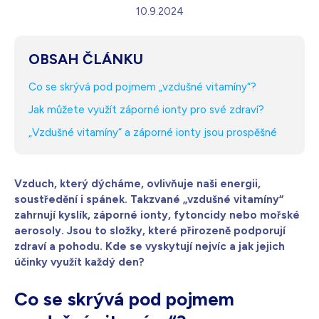
10.9.2024
Bílá s krystaly
4 990
Kč
Skladem - doprava zdarma
Dárek pro vás při zadání kódu
OBSAH ČLÁNKU
Co se skrývá pod pojmem „vzdušné vitamíny“?
Jak můžete využít záporné ionty pro své zdraví?
„Vzdušné vitamíny“ a záporné ionty jsou prospěšné
Vzduch, který dýcháme, ovlivňuje naši energii,
soustředění i spánek. Takzvané „vzdušné vitamíny“
zahrnují kyslík, záporné ionty, fytoncidy nebo mořské
aerosoly. Jsou to složky, které přirozeně podporují
zdraví a pohodu. Kde se vyskytují nejvíc a jak jejich
účinky využít každý den?
Co se skrývá pod pojmem