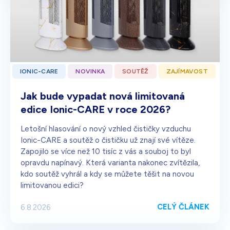
IONIC-CARE
NOVINKA
SOUTĚŽ
ZAJÍMAVOST
Jak bude vypadat nová limitovaná
edice Ionic-CARE v roce 2026?
Letošní hlasování o nový vzhled čističky vzduchu
Ionic-CARE a soutěž o čističku už znají své vítěze.
Zapojilo se více než 10 tisíc z vás a souboj to byl
opravdu napínavý. Která varianta nakonec zvítězila,
kdo soutěž vyhrál a kdy se můžete těšit na novou
limitovanou edici?
CELÝ ČLÁNEK
6.8.2026