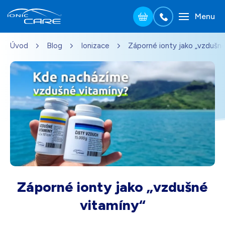
Menu
Přejít na hlavní obsah
Úvod
Blog
Ionizace
Záporné ionty jako „vzdušné
Stříbrná
3 690
Kč
Skladem - doprava zdarma
Dárek pro vás při zadání kódu
Dřevo dub
3 990
Kč
Skladem - doprava zdarma
Dárek pro vás při zadání kódu
Perleťově bílá
3 690
Kč
Skladem - doprava zdarma
Dárek pro vás při zadání kódu
Záporné ionty jako „vzdušné
Černá
3 690
Kč
vitamíny“
Skladem - doprava zdarma
Dárek pro vás při zadání kódu