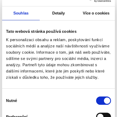
Městské ulice
100 – 500
Souhlas
Detaily
Více o cookies
Moře a les
1 000 – 5 0
Hory
5 000 – 30
Tato webová stránka používá cookies
Jeskynní prostory
5 000 – 50
K personalizaci obsahu a reklam, poskytování funkcí
sociálních médií a analýze naší návštěvnosti využíváme
Vodopády
10 000 – 5
soubory cookie. Informace o tom, jak náš web používáte,
Po bouřce
50 000 a ví
sdílíme se svými partnery pro sociální média, inzerci a
analýzy. Partneři tyto údaje mohou zkombinovat s
dalšími informacemi, které jste jim poskytli nebo které
získali v důsledku toho, že používáte jejich služby.
„Vzdušné vitamíny“ a záporné
ionty jsou prospěšné
Výběr
Nutné
souhlasu
Vzdušné vitamíny
tedy představují komplex fyzikálně
chemických složek, které se nacházejí ve vzduchu,
Preferenční