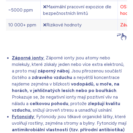
❌Maximální pracovní expozice dle
OSHA/
~5000 ppm
bezpečnostních limitů
hodino
10 000+ ppm
❌Rizikové hodnoty
Závrat
Záporné ionty
:
Záporné ionty jsou atomy nebo
molekuly, které získaly jeden nebo více extra elektronů,
a proto mají
záporný náboj
. Jsou přirozenou součástí
čistého a
zdravého vzduchu
a největší koncentrace
najdeme zejména v blízkosti
vodopádů, u moře, na
horách, v jehličnatých lesích nebo po bouřkách
.
Prokazuje se, že negativní ionty mají pozitivní vliv na
náladu a
celkovou pohodu
, protože
zlepšují kvalitu
vzduchu,
snižují úroveň stresu a usnadňují usínání.
Fytoncidy
:
Fytoncidy jsou těkavé organické látky, které
uvolňují rostliny, zejména stromy a byliny. Fytoncidy mají
antimikrobiální vlastnosti (tzv. přírodní antibiotika)