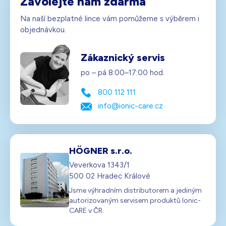
Zavolejte nám zdarma
Na naší bezplatné lince vám pomůžeme s výběrem i
objednávkou.
Zákaznický servis
po – pá 8:00–17:00 hod.
800 112 111
info@ionic-care.cz
HÖGNER s.r.o.
Veverkova 1343/1
500 02 Hradec Králové
Jsme výhradním distributorem a jediným
autorizovaným servisem produktů Ionic-
CARE v ČR.