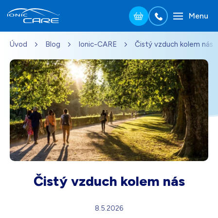
Menu
Přejít na hlavní obsah
Úvod
Blog
Ionic-CARE
Čistý vzduch kolem nás
Stříbrná
3 690
Kč
Skladem - doprava zdarma
Dárek pro vás při zadání kódu
Dřevo dub
3 990
Kč
Skladem - doprava zdarma
Dárek pro vás při zadání kódu
Perleťově bílá
3 690
Kč
Skladem - doprava zdarma
Dárek pro vás při zadání kódu
Čistý vzduch kolem nás
Černá
3 690
Kč
Skladem - doprava zdarma
Dárek pro vás při zadání kódu
8.5.2026