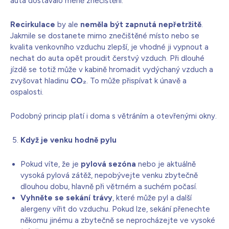
auta dostávalo méně znečištění.
Recirkulace
by ale
neměla být zapnutá nepřetržitě
.
Jakmile se dostanete mimo znečištěné místo nebo se
kvalita venkovního vzduchu zlepší, je vhodné ji vypnout a
nechat do auta opět proudit čerstvý vzduch. Při dlouhé
jízdě se totiž může v kabině hromadit vydýchaný vzduch a
zvyšovat hladinu
CO₂
. To může přispívat k únavě a
ospalosti.
Podobný princip platí i doma s větráním a otevřenými okny.
Když je venku hodně pylu
Pokud víte, že je
pylová sezóna
nebo je aktuálně
vysoká pylová zátěž, nepobývejte venku zbytečně
dlouhou dobu, hlavně při větrném a suchém počasí.
Vyhněte se sekání trávy
, které může pyl a další
alergeny vířit do vzduchu. Pokud lze, sekání přenechte
někomu jinému a zbytečně se neprocházejte ve vysoké