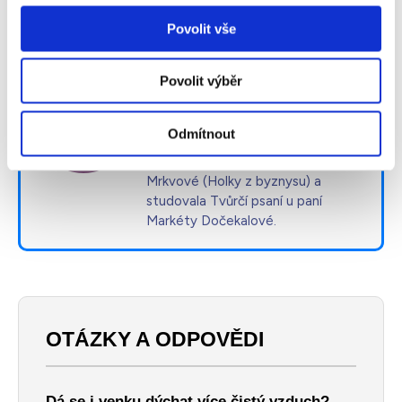
Povolit vše
Kristýna Žilavá
Píše články a pracuje v týmu Ionic-
Povolit výběr
CARE na oddělení Péče o
zákazníky. Psaní ji baví a publikuje i
na jiných webových portálech
Odmítnout
(frews.cz, marter.cz). Absolvovala
kurz Copywritingu u Markéty
Mrkvové (Holky z byznysu) a
studovala Tvůrčí psaní u paní
Markéty Dočekalové.
OTÁZKY A ODPOVĚDI
Dá se i venku dýchat více čistý vzduch?