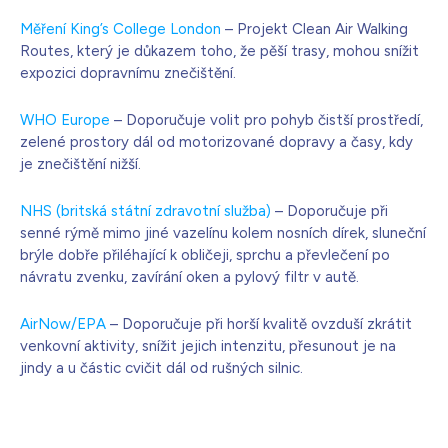
Měření King’s College London
– Projekt Clean Air Walking
Routes, který je důkazem toho, že pěší trasy, mohou snížit
expozici dopravnímu znečištění.
WHO Europe
– Doporučuje volit pro pohyb čistší prostředí,
zelené prostory dál od motorizované dopravy a časy, kdy
je znečištění nižší.
NHS (britská státní zdravotní služba)
– Doporučuje při
senné rýmě mimo jiné vazelínu kolem nosních dírek, sluneční
brýle dobře přiléhající k obličeji, sprchu a převlečení po
návratu zvenku, zavírání oken a pylový filtr v autě.
AirNow/EPA
– Doporučuje při horší kvalitě ovzduší zkrátit
venkovní aktivity, snížit jejich intenzitu, přesunout je na
jindy a u částic cvičit dál od rušných silnic.