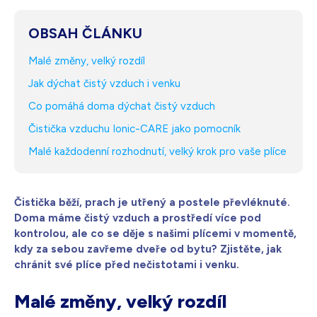
Bílá s krystaly
4 990
Kč
OBSAH ČLÁNKU
Skladem - doprava zdarma
Dárek pro vás při zadání kódu
Malé změny, velký rozdíl
Jak dýchat čistý vzduch i venku
Co pomáhá doma dýchat čistý vzduch
Čistička vzduchu Ionic-CARE jako pomocník
Malé každodenní rozhodnutí, velký krok pro vaše plíce
Čistička běží, prach je utřený a postele převléknuté.
Doma máme čistý vzduch a prostředí více pod
kontrolou, ale co se děje s našimi plícemi v momentě,
kdy za sebou zavřeme dveře od bytu? Zjistěte, jak
chránit své plíce před nečistotami i venku.
Malé změny, velký rozdíl