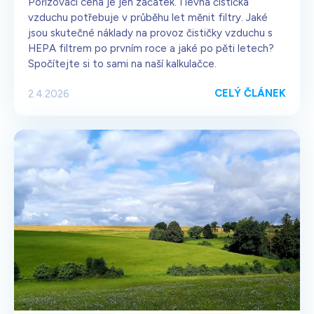
Pořizovací cena je jen začátek. I levná čistička
vzduchu potřebuje v průběhu let měnit filtry. Jaké
jsou skutečné náklady na provoz čističky vzduchu s
HEPA filtrem po prvním roce a jaké po pěti letech?
Spočítejte si to sami na naší kalkulačce.
CELÝ ČLÁNEK
2.4.2026