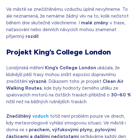
Ve městě se znečištěnému vzduchu úplně nevyhneme. To
ale neznamená, že nemáme žádný vliv na to, kolik nečistot
během dne skutečně vdechneme. I
malé změny
v trase,
načasování nebo denních návycích mohou znamenat
příjemný
rozdíl
.
Projekt King’s College London
Londýnská měření
King’s College London
ukázala, že
klidnější pěší trasy mohou snížit expozici dopravnímu
znečištění
výrazně
. Důkazem toho je projekt
Clean Air
Walking Routes
, kde byly hodnoty černého uhlíku ze
spalovacích motorů na čistších trasách přibližně o
30–60 %
nižší než na běžných rušnějších trasách.
Znečištěný
vzduch
totiž není problém pouze ve dnech,
kdy meteorologové vyhlásí smogovou situaci. Ve městě i
doma se s
prachem, výfukovými plyny, pylovými
částicemi a dalšími nečistotami
setkáváme každý den