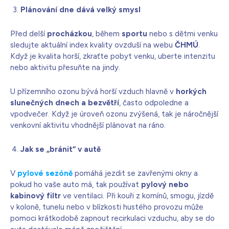
Plánování dne dává velký smysl
Před delší
procházkou
, během
sportu
nebo s dětmi venku
sledujte aktuální index kvality ovzduší na webu
ČHMÚ
.
Když je kvalita horší, zkraťte pobyt venku, uberte intenzitu
nebo aktivitu přesuňte na jindy.
U přízemního ozonu bývá horší vzduch hlavně v
horkých
slunečných dnech
a bezvětří
, často odpoledne a
vpodvečer. Když je úroveň ozonu zvýšená, tak je náročnější
venkovní aktivitu vhodnější plánovat na ráno.
Jak se „bránit“ v autě
V
pylové sezóně
pomáhá jezdit se zavřenými okny a
pokud ho vaše auto má, tak používat
pylový nebo
kabinový filtr
ve ventilaci. Při kouři z komínů, smogu, jízdě
v koloně, tunelu nebo v blízkosti hustého provozu může
pomoci krátkodobě zapnout recirkulaci vzduchu, aby se do