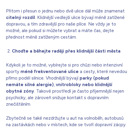
Přitom i přesun o jednu nebo dvě ulice dál může znamenat
citelný rozdíl
. Klidnější vedlejší ulice bývají méně zatížené
dopravou, a tím zdravější pro naše plíce. Ne vždy je to
možné, ale pokud si můžete vybrat a máte čas, dejte
přednost méně zatíženým cestám.
Choďte a běhejte raději přes klidnější části města
Kdykoli je to možné, vybírejte si pro chůzi nebo intenzivní
sporty
méně frekventované ulice
a cesty, které nevedou
přímo podél silnice. Vhodnější bývají
parky (pokud
nemáte silné alergie)
,
vnitrobloky nebo klidnější
obytné zóny
. Takové prostředí je často příjemnější nejen
psychicky, ale zároveň snižuje kontakt s dopravním
znečištěním.
Zbytečně se také nezdržujte u aut na volnoběh, autobusů
na zastávkách nebo v místech, kde se tvoří dopravní zácpy.