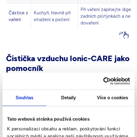
Při vaření zapínejte digest
Částice z
Kuchyň, hlavně při
zadních plotýnkách a nech
vaření
smažení a pečení.
dovaření.
Čistička vzduchu Ionic-CARE jako
pomocník
Dobré je, že s řadou těchto problémů vám doma pomůže
kvalitní čistička vzduchu
. Nejlépe funguje jako součást
širšího režimu. Pokud tedy doma omezíme hlavní zdroje
Souhlas
Detaily
Více o cookies
nečistot a zároveň si rozumně nastavíme návyky venku,
dýchací cesty nám poděkuji.
Tato webová stránka používá cookies
Malé každodenní rozhodnutí,
K personalizaci obsahu a reklam, poskytování funkcí
velký krok pro vaše plíce
sociálních médií a analýze naší návštěvnosti využíváme