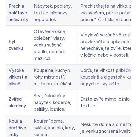
Prach a
Nábytek, podlahy,
Prach stírejte na vlhko, p
polétavé
textilie, přehozy,
vysavačem, perte potahy 
nečistoty
nepořádek.
prachu“. Čistička vzduchu
Otevřená okna,
V pylové sezóně větrejte 
oblečení, vlasy,
Pyl
převlékněte a opláchněte 
venku sušené
zvenku
nenechávejte zvíře, které m
prádlo, domácí
v ložnici nebo v posteli.
mazlíčci.
Vysoká
Koupelna, kuchyň,
Udržujte vlhkost přibližně 
vlhkost a
rohy místností,
koupelně a digestoř v kuchy
plísně
místa po zatékání.
nejrychleji vysušte.
Srst, čalouněný
Zvířecí
Držte zvíře mimo ložnici a 
nábytek, koberce,
alergeny
textilie.
pelíšky, ložnice.
Kouř a
Kouření doma,
Nekuřte doma a omezte svíč
dráždivé
svíčky, kadidlo, krby,
je venku zhoršená kvalita 
látky
kamna.