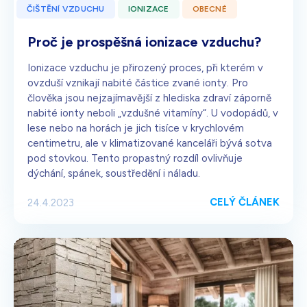
ČIŠTĚNÍ VZDUCHU
IONIZACE
OBECNÉ
Proč je prospěšná ionizace vzduchu?
Ionizace vzduchu je přirozený proces, při kterém v
ovzduší vznikají nabité částice zvané ionty. Pro
člověka jsou nejzajímavější z hlediska zdraví záporně
nabité ionty neboli „vzdušné vitamíny“. U vodopádů, v
lese nebo na horách je jich tisíce v krychlovém
centimetru, ale v klimatizované kanceláři bývá sotva
pod stovkou. Tento propastný rozdíl ovlivňuje
dýchání, spánek, soustředění i náladu.
CELÝ ČLÁNEK
24.4.2023