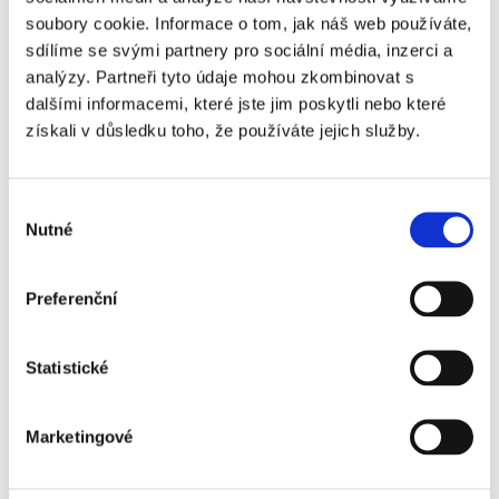
soubory cookie. Informace o tom, jak náš web používáte,
sdílíme se svými partnery pro sociální média, inzerci a
Nezařídíme, aby byl městský vzduch dokonale
čistý
, ale
analýzy. Partneři tyto údaje mohou zkombinovat s
můžeme ovlivnit, jak moc se nečistotám venku během dne
dalšími informacemi, které jste jim poskytli nebo které
vystavíme.
získali v důsledku toho, že používáte jejich služby.
Někdy stačí
jít
jen
mimo hlavní silnici
a rozdíl může být
obrovský. Jindy zase
nechat
při jízdě v autě
zavřená okna
,
Výběr
nebo
vynechat odpolední sport
v době, kdy je venku
Nutné
ovzduší nejhorší.
souhlasu
Právě v tom je
síla
našich drobných
každodenních
Preferenční
rozhodnutí
, která když se spojí dohromady, mohou našim
plicím (i alergiím) výrazně
ulevit
.
Statistické
VYBERTE SI SVOU ČISTIČKU VZDUCHU
Marketingové