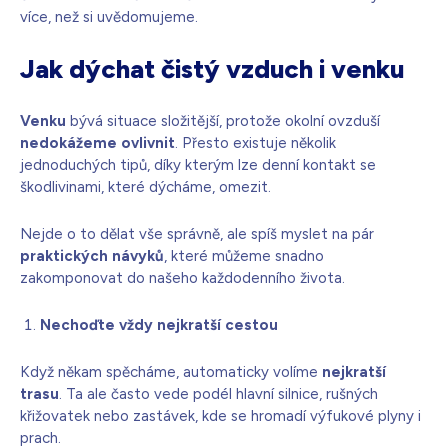
více, než si uvědomujeme.
Jak dýchat čistý vzduch i venku
Venku
bývá situace složitější, protože okolní ovzduší
nedokážeme ovlivnit
. Přesto existuje několik
jednoduchých tipů, díky kterým lze denní kontakt se
škodlivinami, které dýcháme, omezit.
Nejde o to dělat vše správně, ale spíš myslet na pár
praktických návyků
, které můžeme snadno
zakomponovat do našeho každodenního života.
Nechoďte vždy nejkratší cestou
Když někam spěcháme, automaticky volíme
nejkratší
trasu
. Ta ale často vede podél hlavní silnice, rušných
křižovatek nebo zastávek, kde se hromadí výfukové plyny i
prach.