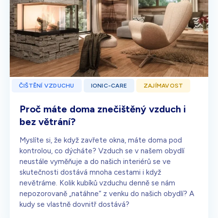
ČIŠTĚNÍ VZDUCHU
IONIC-CARE
ZAJÍMAVOST
Proč máte doma znečištěný vzduch i
bez větrání?
Myslíte si, že když zavřete okna, máte doma pod
kontrolou, co dýcháte? Vzduch se v našem obydlí
neustále vyměňuje a do našich interiérů se ve
skutečnosti dostává mnoha cestami i když
nevětráme. Kolik kubíků vzduchu denně se nám
nepozorovaně „natáhne“ z venku do našich obydlí? A
kudy se vlastně dovnitř dostává?