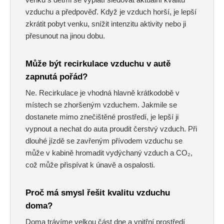
vzduchu a předpověď. Když je vzduch horší, je lepší
zkrátit pobyt venku, snížit intenzitu aktivity nebo ji
přesunout na jinou dobu.
Může být recirkulace vzduchu v autě
zapnutá pořád?
Ne. Recirkulace je vhodná hlavně krátkodobě v
místech se zhoršeným vzduchem. Jakmile se
dostanete mimo znečištěné prostředí, je lepší ji
vypnout a nechat do auta proudit čerstvý vzduch. Při
dlouhé jízdě se zavřeným přívodem vzduchu se
může v kabině hromadit vydýchaný vzduch a CO₂,
což může přispívat k únavě a ospalosti.
Proč má smysl řešit kvalitu vzduchu
doma?
Doma trávíme velkou část dne a vnitřní prostředí