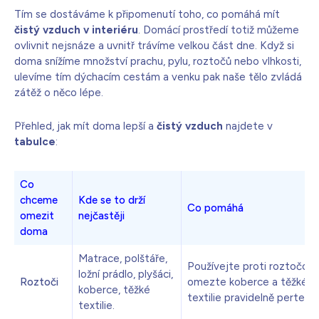
Tím se dostáváme k připomenutí toho, co pomáhá mít
čistý vzduch v interiéru
. Domácí prostředí totiž můžeme
ovlivnit nejsnáze a uvnitř trávíme velkou část dne. Když si
doma snížíme množství prachu, pylu, roztočů nebo vlhkosti,
ulevíme tím dýchacím cestám a venku pak naše tělo zvládá
zátěž o něco lépe.
Přehled, jak mít doma lepší a
čistý vzduch
najdete v
tabulce
:
Co
chceme
Kde se to drží
Co pomáhá
omezit
nejčastěji
doma
Matrace, polštáře,
Používejte proti roztočové 
ložní prádlo, plyšáci,
Roztoči
omezte koberce a těžké text
koberce, těžké
textilie pravidelně perte n
textilie.