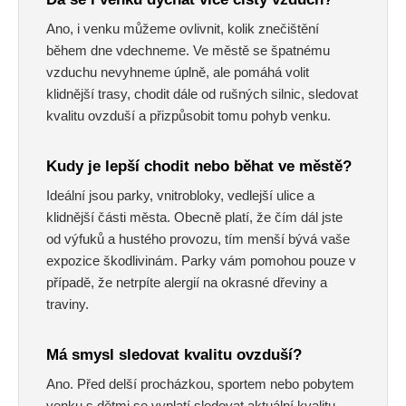
Ano, i venku můžeme ovlivnit, kolik znečištění
během dne vdechneme. Ve městě se špatnému
vzduchu nevyhneme úplně, ale pomáhá volit
klidnější trasy, chodit dále od rušných silnic, sledovat
kvalitu ovzduší a přizpůsobit tomu pohyb venku.
Kudy je lepší chodit nebo běhat ve městě?
Ideální jsou parky, vnitrobloky, vedlejší ulice a
klidnější části města. Obecně platí, že čím dál jste
od výfuků a hustého provozu, tím menší bývá vaše
expozice škodlivinám. Parky vám pomohou pouze v
případě, že netrpíte alergií na okrasné dřeviny a
traviny.
Má smysl sledovat kvalitu ovzduší?
Ano. Před delší procházkou, sportem nebo pobytem
venku s dětmi se vyplatí sledovat aktuální kvalitu