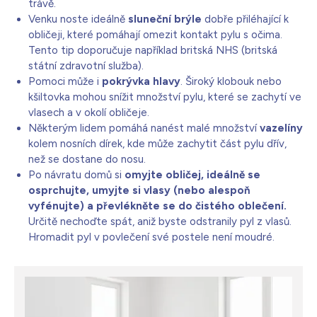
trávě.
Venku noste ideálně
sluneční brýle
dobře přiléhající k
obličeji, které pomáhají omezit kontakt pylu s očima.
Tento tip doporučuje například britská NHS (britská
státní zdravotní služba).
Pomoci může i
pokrývka hlavy
. Široký klobouk nebo
kšiltovka mohou snížit množství pylu, které se zachytí ve
vlasech a v okolí obličeje.
Některým lidem pomáhá nanést malé množství
vazelíny
kolem nosních dírek, kde může zachytit část pylu dřív,
než se dostane do nosu.
Po návratu domů si
omyjte obličej, ideálně se
osprchujte, umyjte si vlasy (nebo alespoň
vyfénujte) a převlékněte se do čistého oblečení.
Určitě nechoďte spát, aniž byste odstranily pyl z vlasů.
Hromadit pyl v povlečení své postele není moudré.