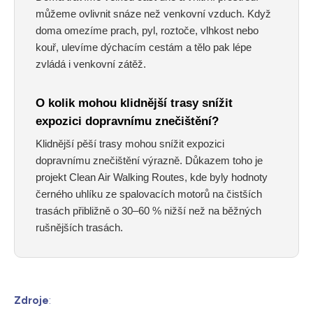
můžeme ovlivnit snáze než venkovní vzduch. Když
doma omezíme prach, pyl, roztoče, vlhkost nebo
kouř, ulevíme dýchacím cestám a tělo pak lépe
zvládá i venkovní zátěž.
O kolik mohou klidnější trasy snížit
expozici dopravnímu znečištění?
Klidnější pěší trasy mohou snížit expozici
dopravnímu znečištění výrazně. Důkazem toho je
projekt Clean Air Walking Routes, kde byly hodnoty
černého uhlíku ze spalovacích motorů na čistších
trasách přibližně o 30–60 % nižší než na běžných
rušnějších trasách.
Zdroje
: