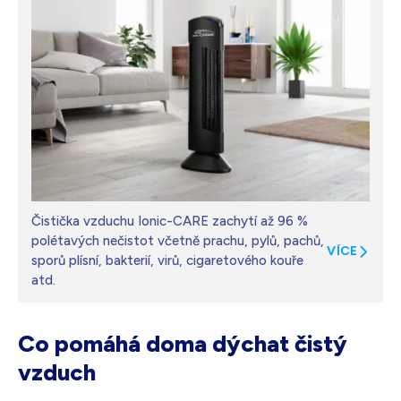
Čistička vzduchu Ionic-CARE zachytí až 96 %
polétavých nečistot včetně prachu, pylů, pachů,
VÍCE
sporů plísní, bakterií, virů, cigaretového kouře
atd.
Co pomáhá doma dýchat čistý
vzduch