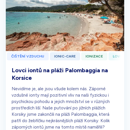
ČIŠTĚNÍ VZDUCHU
IONIC-CARE
IONIZACE
LOVCI I
Lovci iontů na pláži Palombaggia na
Korsice
Nevidíme je, ale jsou všude kolem nás. Záporné
vzdušné ionty mají pozitivní vliv na naši fyzickou i
psychickou pohodu a jejich množství se v různých
prostředích liší. Naše putování po jižních plážích
Korsiky jsme zakončili na pláži Palombaggia, která
patří do žebříčku nejkrásnějších pláží Korsiky. Kolik
záporných iontů jsme na tomto místě naměřili?