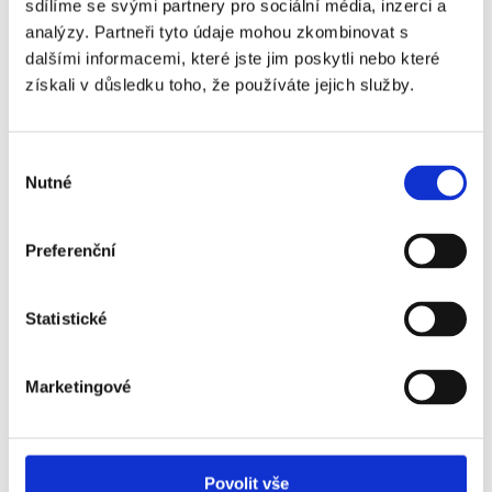
sdílíme se svými partnery pro sociální média, inzerci a
analýzy. Partneři tyto údaje mohou zkombinovat s
Při jejich výběru koukejte na účinnost, spotřebu a
dalšími informacemi, které jste jim poskytli nebo které
hlučnost.
Čistička vzduchu Ionic-CARE
zachytí na svém
získali v důsledku toho, že používáte jejich služby.
elektrostatickém filtru s neomezenou životností
96 %
polétavých nečistot včetně prachu, pylů, sporů plísní,
pachů, bakterií a virů. Díky min. spotřebě ji můžete mít
Výběr
zapnutou
24/7
a tím pádem nijak nezatížíte rodinný
Nutné
souhlasu
rozpočet.
Nezabraňuje
proudění vzduchu, ale pomáhá
stabilizovat
Preferenční
jeho kvalitu bez ohledu na to, odkud právě přichází.
Výsledkem je doma
čistší vzduch
pro celou rodinu.
Statistické
Vzduch se doma neustále
vyměňuje i bez našeho vědomí
Marketingové
I když nevětráme, proudí k nám domů nepozorovaně stovky
až tisíce kubíků vzduchu denně. Tomuto procesu se nedá
Povolit vše
zabránit, protože
není reálné
utěsnit domov natolik, aby