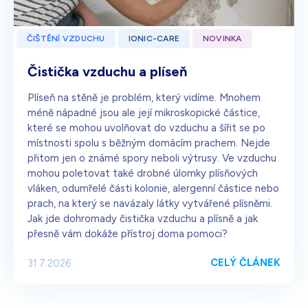
ČIŠTĚNÍ VZDUCHU
IONIC-CARE
NOVINKA
Čistička vzduchu a plíseň
Plíseň na stěně je problém, který vidíme. Mnohem
méně nápadné jsou ale její mikroskopické částice,
které se mohou uvolňovat do vzduchu a šířit se po
místnosti spolu s běžným domácím prachem. Nejde
přitom jen o známé spory neboli výtrusy. Ve vzduchu
mohou poletovat také drobné úlomky plísňových
vláken, odumřelé části kolonie, alergenní částice nebo
prach, na který se navázaly látky vytvářené plísněmi.
Jak jde dohromady čistička vzduchu a plísně a jak
přesně vám dokáže přístroj doma pomoci?
CELÝ ČLÁNEK
31.7.2026