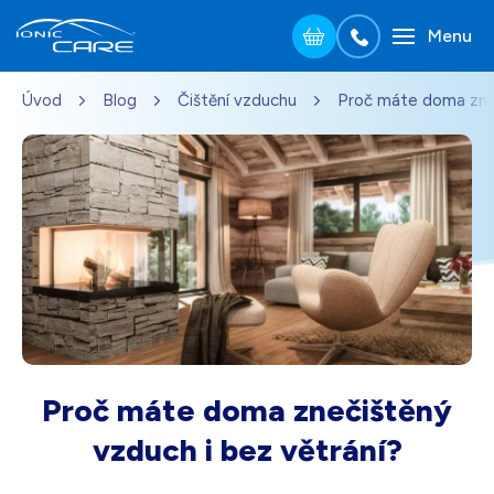
Menu
Přejít na hlavní obsah
Úvod
Blog
Čištění vzduchu
Proč máte doma zneč
Stříbrná
3 690
Kč
Skladem - doprava zdarma
Dárek pro vás při zadání kódu
Dřevo dub
3 990
Kč
Skladem - doprava zdarma
Dárek pro vás při zadání kódu
Perleťově bílá
3 690
Kč
Skladem - doprava zdarma
Dárek pro vás při zadání kódu
Proč máte doma znečištěný
Černá
3 690
Kč
vzduch i bez větrání?
Skladem - doprava zdarma
Dárek pro vás při zadání kódu