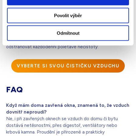
se vzduch přestal úplně vyměňovat. A ani by to nebylo
zdravé
.
Povolit výběr
Zatímco venkovní ovzduší neovlivníme, v interiéru si
Odmítnout
můžeme
zdravé prostředí
vytvořit sami. V tu chvíli
přichází na řadu
čistička vzduchu,
která pomáhá
odstraňovat každodenní polétavé nečistoty.
VYBERTE SI SVOU ČISTIČKU VZDUCHU
FAQ
Když mám doma zavřená okna, znamená to, že vzduch
dovnitř neproudí?
Ne, i při zavřených oknech se vzduch do domu či bytu
dostává netěsnostmi, přes digestoř, ventilátory nebo
krbová kamna. Proudění je přirozené a prakticky