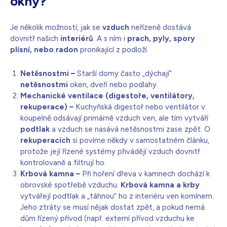
okny?
Je několik možností, jak se
vzduch
neřízeně dostává
dovnitř našich
interiérů
. A s ním i
prach, pyly, spory
plísní, nebo radon
pronikající z podloží.
Netěsnostmi –
Starší domy často „dýchají“
netěsnostmi
oken, dveří nebo podlahy.
Mechanické ventilace (digestoře, ventilátory,
rekuperace) –
Kuchyňská digestoř nebo ventilátor v
koupelně odsávají primárně vzduch ven, ale tím vytváří
podtlak
a vzduch se nasává netěsnostmi zase zpět. O
rekuperacích
si povíme někdy v samostatném článku,
protože její řízené systémy přivádějí vzduch dovnitř
kontrolovaně a filtrují ho.
Krbová kamna –
Při hoření dřeva v kamnech dochází k
obrovské spotřebě vzduchu.
Krbová kamna a krby
vytvářejí podtlak a „táhnou“ ho z interiéru ven komínem.
Jeho ztráty se musí nějak dostat zpět, a pokud nemá
dům řízený přívod (např. externí přívod vzduchu ke