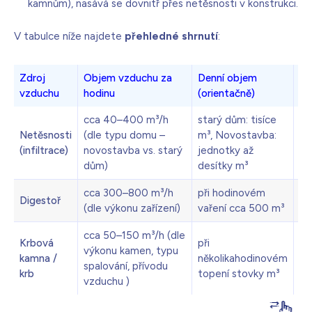
kamnům), nasává se dovnitř přes netěsnosti v konstrukci.
V tabulce níže najdete
přehledné shrnutí
:
Zdroj
Objem vzduchu za
Denní objem
Vl
vzduchu
hodinu
(orientačně)
cca 40–400 m³/h
starý dům: tisíce
Netěsnosti
(dle typu domu –
m³, Novostavba:
Ne
(infiltrace)
novostavba vs. starý
jednotky až
pr
dům)
desítky m³
cca 300–800 m³/h
při hodinovém
Od
Digestoř
(dle výkonu zařízení)
vaření cca 500 m³
kt
cca 50–150 m³/h (dle
Vý
Krbová
při
výkonu kamen, typu
na
kamna /
několikahodinovém
spalování, přívodu
př
krb
topení stovky m³
vzduchu )
vn