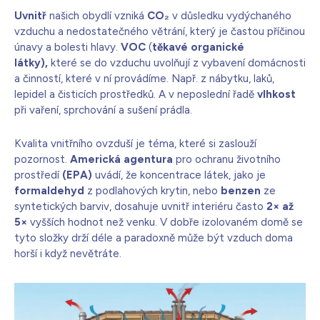
Uvnitř
našich obydlí vzniká
CO₂
v důsledku vydýchaného
vzduchu a nedostatečného větrání, který je častou příčinou
únavy a bolesti hlavy.
VOC
(
těkavé organické
látky),
které se do vzduchu uvolňují z vybavení domácnosti
a činností, které v ní provádíme. Např. z nábytku, laků,
lepidel a čisticích prostředků. A v neposlední řadě
vlhkost
při vaření, sprchování a sušení prádla.
Kvalita vnitřního ovzduší je téma, které si zaslouží
pozornost.
Americká agentura
pro ochranu životního
prostředí
(EPA)
uvádí, že koncentrace látek, jako je
formaldehyd
z podlahových krytin, nebo
benzen
ze
syntetických barviv, dosahuje uvnitř interiéru často
2× až
5×
vyšších hodnot než venku. V dobře izolovaném domě se
tyto složky drží déle a paradoxně může být vzduch doma
horší i když nevětráte.