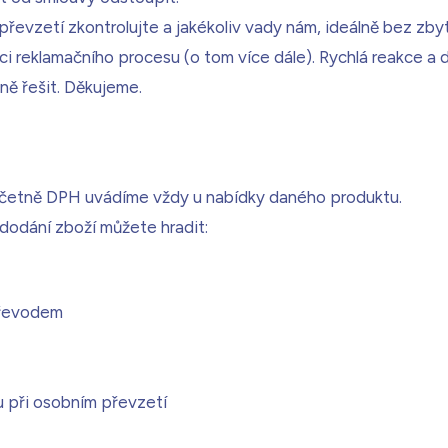
převzetí zkontrolujte a jakékoliv vady nám, ideálně bez zb
ci reklamačního procesu (o tom více dále). Rychlá reakce a
ě řešit. Děkujeme.
včetně DPH uvádíme vždy u nabídky daného produktu.
dodání zboží můžete hradit:
převodem
u při osobním převzetí