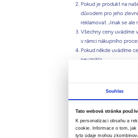
Pokud je produkt na naš
důvodem pro jeho zlevně
reklamovat. Jinak se ale 
Všechny ceny uvádíme vč
v rámci nákupního proce
Pokud někde uvádíme cen
nevznikla.
V.
Objednávka
Souhlas
Požadované zboží vložt
V nákupním formuláři naj
Tato webová stránka použív
konečná částka, která ob
K personalizaci obsahu a re
objednávku (dále „
Obje
cookie. Informace o tom, jak
Před odesláním Objednáv
tyto údaje mohou zkombinovat