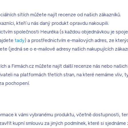
álních sítích můžete najít recenze od našich zákazníků.
zníci, kteří u nás daný produkt opravdu nakoupili.
ctvím společnosti Heuréka (s každou objednávkou je spojen
najdete
tady
) a prostřednictvím e-mailových adres, ze kter
te (jedná se o e-mailové adresy našich nakupujících zákazn
tích a Firmách.cz můžete najít další recenze nás nebo naši
ivateli na platformách třetích stran, na které nemáme vliv, t
 za pochopení.
rmace k vámi vybranému produktu, včetně dostupnosti, term
vřít kupní smlouvu za jiných podmínek, které si sjednáme z