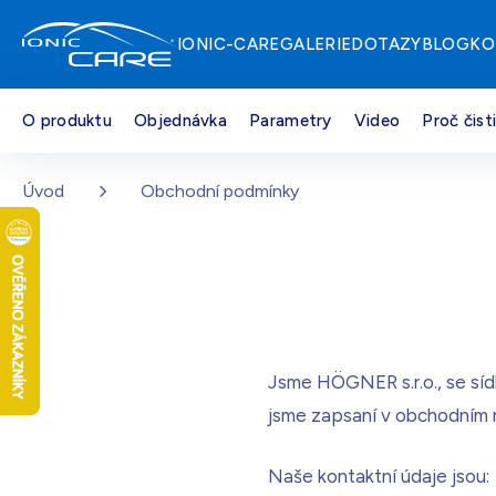
IONIC-CARE
GALERIE
DOTAZY
BLOG
KO
O produktu
Objednávka
Parametry
Video
Proč čist
Stříbrná
Skladem - doprava zdarma
Přejít na hlavní obsah
Úvod
Obchodní podmínky
Dřevo dub
Skladem - doprava zdarma
Perleťově bílá
Skladem - doprava zdarma
Jsme HÖGNER s.r.o., se síd
jsme zapsaní v obchodním r
Černá
Skladem - doprava zdarma
Naše kontaktní údaje jsou: