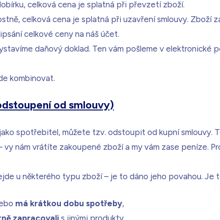
obírku, celková cena je splatná při převzetí zboží.
tně, celková cena je splatná při uzavření smlouvy. Zboží z
ipsání celkové ceny na náš účet.
vystavíme daňový doklad. Ten vám pošleme v elektronické 
jde kombinovat.
odstoupení od smlouvy)
jako spotřebitel, můžete tzv. odstoupit od kupní smlouvy. 
 – vy nám vrátíte zakoupené zboží a my vám zase peníze. Pr
de u některého typu zboží – je to dáno jeho povahou. Je to
ebo
má krátkou dobu spotřeby
,
ně zapracovali
s jinými produkty,