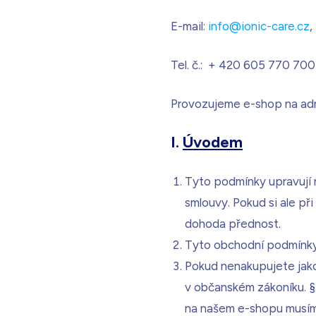
E-mail:
info@ionic-care.cz
,
Bílá s krystaly
Skladem - doprava zdarma
Tel. č.: + 420 605 770 7
Provozujeme e-shop na ad
I.
Úvodem
Tyto podmínky upravují 
smlouvy. Pokud si ale př
dohoda přednost.
Tyto obchodní podmínky 
Pokud nenakupujete jako 
v občanském zákoníku. §
na našem e-shopu musíme