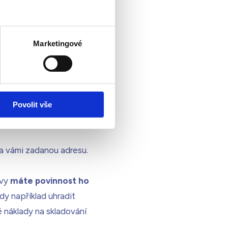
y“.
yklým parametrům apod.),
Marketingové
ní smlouvu uzavřeme až
ady se ale nijak neliší od
Povolit vše
a vámi zadanou adresu.
 vy
máte povinnost ho
dy například uhradit
 náklady na skladování