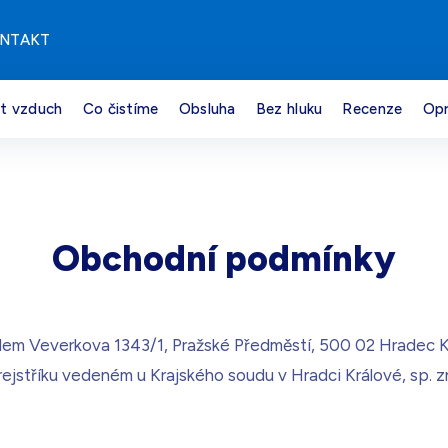
NTAKT
it vzduch
Co čistíme
Obsluha
Bez hluku
Recenze
Opr
Obchodní podmínky
lem Veverkova 1343/1, Pražské Předměstí, 500 02 Hradec K
ejstříku vedeném u Krajského soudu v Hradci Králové, sp. z