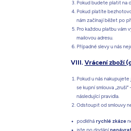
Pokud budete platit na d
Pokud platíte bezhotovos
nám začínají běžet po př
Pro každou platbu vám 
mailovou adresu.
Případné slevy u nás ne
VIII.
Vrácení zboží (
Pokud u nás nakupujete 
se kupní smlouva „zruší“
následující pravidla.
Odstoupit od smlouvy nej
podléhá
rychlé zkáze
n
jste po dodání
nenávrat