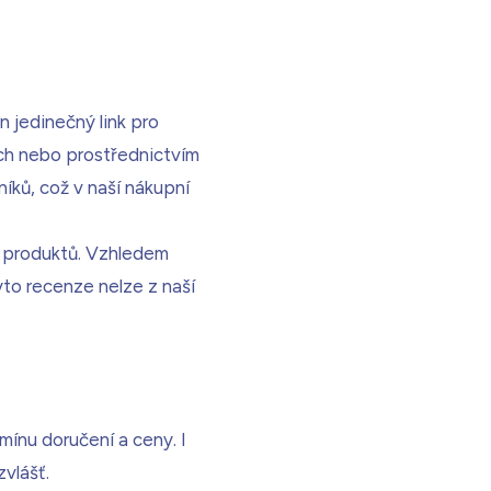
 jedinečný link pro
ých nebo prostřednictvím
íků, což v naší nákupní
ch produktů. Vzhledem
yto recenze nelze z naší
ínu doručení a ceny. I
vlášť.