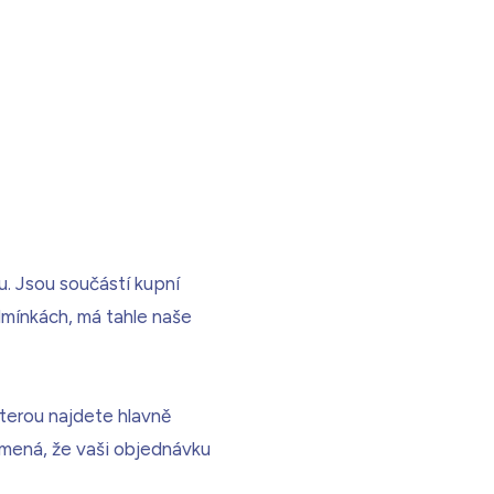
4 990
Kč
Dárek pro vás při zadání kódu
. Jsou součástí kupní
dmínkách, má tahle naše
kterou najdete hlavně
amená, že vaši objednávku