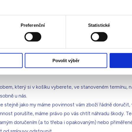
klikem na tlačítko „Dokončit objednávku se závazkem platb
ávku obdrželi, vám potvrdíme e-mailem.
ednávka připadat neobvyklá (např. kvůli množství, neobv
Preferenční
Statistické
 s žádostí o dodatečné potvrzení. V takovém případě kup
otvrzení této objednávky.
nikaci v souvislosti s Objednávkou si hradíte sami. Tyto nákl
Povolit výběr
em, který si v košíku vyberete, ve stanoveném termínu, n
sobně u nás.
 že stejně jako my máme povinnost vám zboží řádně doručit,
innost porušíte, máme právo po vás chtít náhradu škody. Te
arným doručením (a to třeba i opakovaným) nebo přiměřené
t od smlouvy odstoupit.