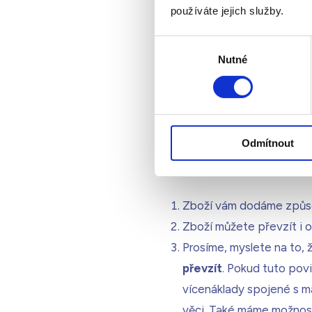
Objednávku odešlete pro
používáte jejich služby.
To, že jsme vaši Objedn
Výběr
Pokud nám bude vaše Obj
Nutné
souhlasu
můžeme vás kontaktovat
okamžikem vzájemného p
Náklady na dálkovou komu
běžných sazeb.
Odmítnout
VI.
Doručení
Zboží vám dodáme způsob
Zboží můžete převzít i o
Prosíme, myslete na to,
převzít
. Pokud tuto pov
vícenáklady spojené s m
věci. Také máme možnos