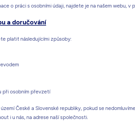
mace o práci s osobními údaji, najdete je na našem webu, v p
bu a doručování
 platit následujícími způsoby:
převodem
u při osobním převzetí
 území České a Slovenské republiky, pokud se nedomluvíme i
ut i u nás, na adrese naší společnosti.