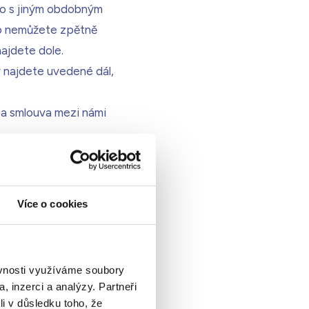
bo s jiným obdobným
ho nemůžete zpětně
najdete dole.
 najdete uvedené dál,
 a smlouva mezi námi
Více o cookies
za krokem.
pravy a tím se vám ukáže i
těchto informací vytvoříte
ěvnosti využíváme soubory
, inzerci a analýzy. Partneři
li v důsledku toho, že