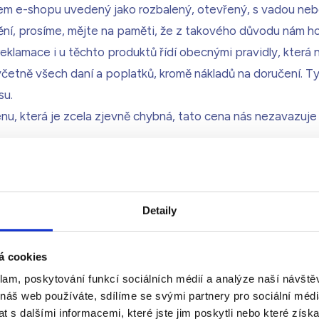
em e-shopu uvedený jako rozbalený, otevřený, s vadou ne
ní, prosíme, mějte na paměti, že z takového důvodu nám 
reklamace i u těchto produktů řídí obecnými pravidly, která 
etně všech daní a poplatků, kromě nákladů na doručení. Ty
su.
u, která je zcela zjevně chybná, tato cena nás nezavazuje
Detaily
e do košíku. Provedeme vás objednávkovým procesem krok 
dete informace o zboží, množství a ceně, zvolíte způsob do
á cookies
sahuje cenu za zboží a náklady na jeho dodání. Na základě 
klam, poskytování funkcí sociálních médií a analýze naší návšt
dnávka
“).
 náš web používáte, sdílíme se svými partnery pro sociální média
ky si můžete údaje zkontrolovat a změnit.
 s dalšími informacemi, které jste jim poskytli nebo které získa