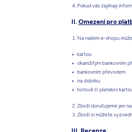
Pokud vás zajímají infor
II.
Omezení pro plat
Na našem e-shopu můžete
kartou
okamžitým bankovním 
bankovním převodem
na dobírku
hotově či platební karto
Zboží doručujeme jen na
Zboží si můžete vyzvedno
III.
Recenze