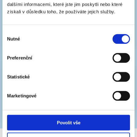
dalšími informacemi, které jste jim poskytli nebo které
získali v důsledku toho, že používáte jejich služby.
Zákaznický servis
po – pá 8:00–17:00 hod.
Výběr
800 112 111
Nutné
souhlasu
info@ionic-care.cz
Preferenční
HÖGNER s.r.o.
Statistické
Veverkova 1343/1
500 02 Hradec Králové
Jsme výhradním distributorem a jediným
Marketingové
autorizovaným servisem produktů Ionic-
CARE v ČR.
Povolit vše