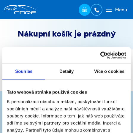
Menu
Přejít na hlavní obsah
Nákupní košík je prázdný
VYBRAT VARIANTU
Souhlas
Detaily
Více o cookies
Tato webová stránka používá cookies
K personalizaci obsahu a reklam, poskytování funkcí
sociálních médií a analýze naší návštěvnosti využíváme
Zavolejte nám zdarma
soubory cookie. Informace o tom, jak náš web používáte,
sdílíme se svými partnery pro sociální média, inzerci a
Na naší bezplatné lince vám pomůžeme s výběrem i
analýzy. Partneři tyto údaje mohou zkombinovat s
objednávkou.