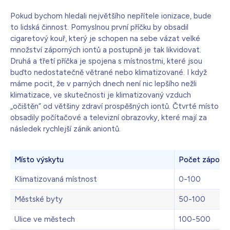
Pokud bychom hledali největšího nepřítele ionizace, bude
to lidská činnost. Pomyslnou první příčku by obsadil
cigaretový kouř, který je schopen na sebe vázat velké
množství záporných iontů a postupně je tak likvidovat.
Druhá a třetí příčka je spojena s místnostmi, které jsou
buďto nedostatečně větrané nebo klimatizované. I když
máme pocit, že v parných dnech není nic lepšího nežli
klimatizace, ve skutečnosti je klimatizovaný vzduch
„očištěn“ od většiny zdraví prospěšných iontů. Čtvrté místo
obsadily počítačové a televizní obrazovky, které mají za
následek rychlejší zánik aniontů.
Místo výskytu
Počet záporný
Klimatizovaná místnost
0-100
Městské byty
50-100
Ulice ve městech
100-500