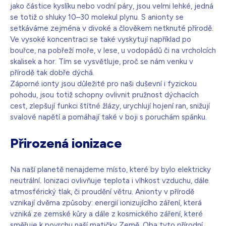
jako částice kyslíku nebo vodní páry, jsou velmi lehké, jedná
se totiž o shluky 10–30 molekul plynu. S anionty se
setkáváme zejména v divoké a člověkem netknuté přírodě.
Ve vysoké koncentraci se také vyskytují například po
bouřce, na pobřeží moře, v lese, u vodopádů či na vrcholcích
skalisek a hor. Tím se vysvětluje, proč se nám venku v
přírodě tak dobře dýchá.
Záporné ionty jsou důležité pro naši duševní i fyzickou
pohodu, jsou totiž schopny ovlivnit pružnost dýchacích
cest, zlepšují funkci štítné žlázy, urychlují hojení ran, snižují
svalové napětí a pomáhají také v boji s poruchám spánku.
Přirozená ionizace
Na naší planetě nenajdeme místo, které by bylo elektricky
neutrální
.
Ionizaci ovlivňuje teplota i vlhkost vzduchu, dále
atmosférický tlak, či proudění větru. Anionty v přírodě
vznikají dvěma způsoby: energií ionizujícího záření, která
vzniká ze zemské kůry a dále z kosmického záření, které
směřuje k povrchu naší matičky Země. Oba tyto přírodní