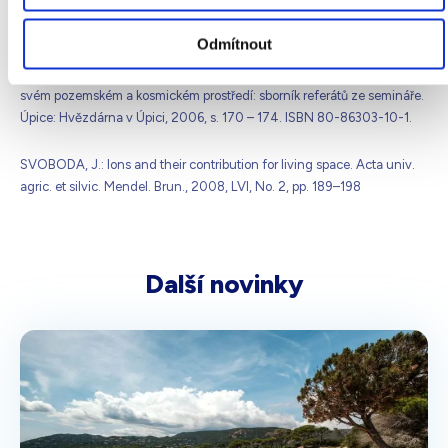
Dostupné z:
http://www.szu.cz/tema/pracovni-
prostredi/elektroiontove-mikroklima
Odmítnout
SITAR, J. Vzdušné ionty a naše zdraví. In: MARKOVÁ, E., ed. Člověk ve
svém pozemském a kosmickém prostředí: sborník referátů ze semináře.
Úpice: Hvězdárna v Úpici, 2006, s. 170 – 174. ISBN 80-86303-10-1.
SVOBODA, J.: Ions and their contribution for living space. Acta univ.
agric. et silvic. Mendel. Brun., 2008, LVI, No. 2, pp. 189–198
Další novinky