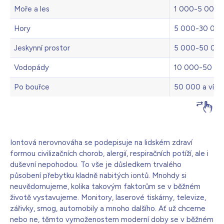
Moře a les
1 000-5 000
Hory
5 000-30 00
Jeskynní prostor
5 000-50 00
Vodopády
10 000-50 0
Po bouřce
50 000 a více
Iontová nerovnováha se podepisuje na lidském zdraví
formou civilizačních chorob, alergií, respiračních potíží, ale i
duševní nepohodou. To vše je důsledkem trvalého
působení přebytku kladně nabitých iontů. Mnohdy si
neuvědomujeme, kolika takovým faktorům se v běžném
životě vystavujeme. Monitory, laserové tiskárny, televize,
zářivky, smog, automobily a mnoho dalšího. Ať už chceme
nebo ne, těmto vymoženostem moderní doby se v běžném