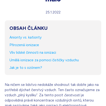
Bílá s krystaly
4 990
K
25.1.2022
Skladem - doprava zdarma
Dárek pro vás při zadání kód
OBSAH ČLÁNKU
Anionty vs. kationty
Přirozená ionizace
Vliv lidské činnosti na ionizaci
Umělá ionizace za pomoci čističky vzduchu
Jak je to s ozónem?
Na ničem se lidstvo nedokáže shodnout tak dobře jako na
potřebě dýchat čerstvý vzduch. Ten často označujeme za
vzduch „plný kyslíku“. Za tento pocit
čerstvosti
je
odpovědná právě koncentrace vzdušných iontů, kterou
jinak nazýváme také jako ionizaci či elektroiontové