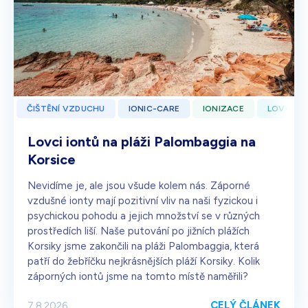
ČIŠTĚNÍ VZDUCHU
IONIC-CARE
IONIZACE
LOVCI I
Lovci iontů na pláži Palombaggia na
Korsice
Nevidíme je, ale jsou všude kolem nás. Záporné
vzdušné ionty mají pozitivní vliv na naši fyzickou i
psychickou pohodu a jejich množství se v různých
prostředích liší. Naše putování po jižních plážích
Korsiky jsme zakončili na pláži Palombaggia, která
patří do žebříčku nejkrásnějších pláží Korsiky. Kolik
záporných iontů jsme na tomto místě naměřili?
CELÝ ČLÁNEK
7.8.2026