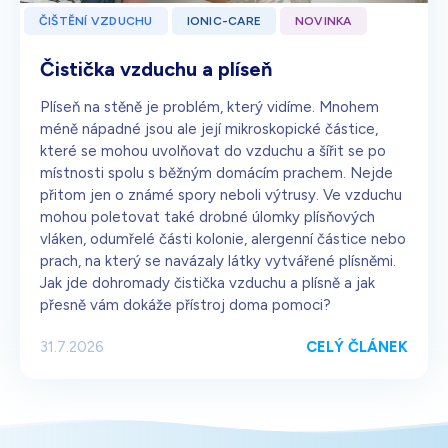
ČIŠTĚNÍ VZDUCHU
IONIC-CARE
NOVINKA
Čistička vzduchu a plíseň
Plíseň na stěně je problém, který vidíme. Mnohem
méně nápadné jsou ale její mikroskopické částice,
které se mohou uvolňovat do vzduchu a šířit se po
místnosti spolu s běžným domácím prachem. Nejde
přitom jen o známé spory neboli výtrusy. Ve vzduchu
mohou poletovat také drobné úlomky plísňových
vláken, odumřelé části kolonie, alergenní částice nebo
prach, na který se navázaly látky vytvářené plísněmi.
Jak jde dohromady čistička vzduchu a plísně a jak
přesně vám dokáže přístroj doma pomoci?
CELÝ ČLÁNEK
31.7.2026