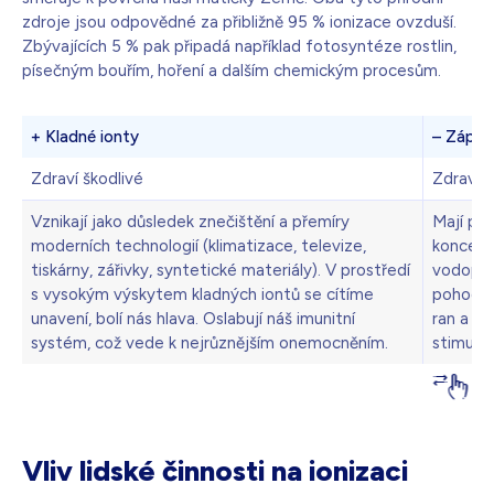
zdroje jsou odpovědné za přibližně 95 % ionizace ovzduší.
Zbývajících 5 % pak připadá například fotosyntéze rostlin,
písečným bouřím, hoření a dalším chemickým procesům.
+ Kladné ionty
– Zápor
Zdraví škodlivé
Zdraví 
Vznikají jako důsledek znečištění a přemíry
Mají poz
moderních technologií (klimatizace, televize,
koncentr
tiskárny, zářivky, syntetické materiály). V prostředí
vodopády
s vysokým výskytem kladných iontů se cítíme
pohodě, 
unavení, bolí nás hlava. Oslabují náš imunitní
ran a po
systém, což vede k nejrůznějším onemocněním.
stimulují
Vliv lidské činnosti na ionizaci