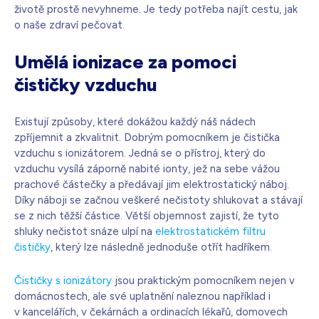
životě prostě nevyhneme. Je tedy potřeba najít cestu, jak
o naše zdraví pečovat.
Umělá ionizace za pomoci
čističky vzduchu
Existují způsoby, které dokážou každý náš nádech
zpříjemnit a zkvalitnit. Dobrým pomocníkem je čistička
vzduchu s ionizátorem. Jedná se o přístroj, který do
vzduchu vysílá záporně nabité ionty, jež na sebe vážou
prachové částečky a předávají jim elektrostatický náboj.
Díky náboji se začnou veškeré nečistoty shlukovat a stávají
se z nich těžší částice. Větší objemnost zajistí, že tyto
shluky nečistot snáze ulpí na
elektrostatickém filtru
čističky
, který lze následně jednoduše otřít hadříkem.
Čističky s ionizátory
jsou praktickým pomocníkem nejen v
domácnostech, ale své uplatnění naleznou například i
v kancelářích, v čekárnách a ordinacích lékařů, domovech