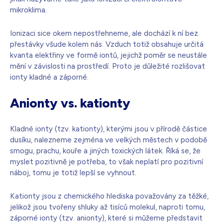
mikroklima.
Ionizaci sice okem nepostřehneme, ale dochází k ní bez
přestávky všude kolem nás. Vzduch totiž obsahuje určitá
kvanta elektřiny ve formě iontů, jejichž poměr se neustále
mění v závislosti na prostředí. Proto je důležité rozlišovat
ionty kladné a záporné.
Anionty vs. kationty
Kladné ionty (tzv. kationty), kterými jsou v přírodě částice
dusíku, nalezneme zejména ve velkých městech v podobě
smogu, prachu, kouře a jiných toxických látek. Říká se, že
myslet pozitivně je potřeba, to však neplatí pro pozitivní
náboj, tomu je totiž lepší se vyhnout.
Kationty jsou z chemického hlediska považovány za těžké,
jelikož jsou tvořeny shluky až tisíců molekul, naproti tomu,
záporné ionty (tzv. anionty), které si můžeme představit