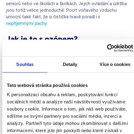
seniorů nebo ve školách a školkách. Jejich ovládání a údržba
jsou totiž velice jednoduché. Pocit voňavého vzduchu
umocní také fakt, že si čistička hravě poradí i s
nepříjemnými pachy
.
Jak je to s ozónem?
Ozón je plyn, který se přirozeně vyskytuje na planetě Zemi,
a to jak v okolí země do 50 km od zemského povrchu
Souhlas
Detaily
Více o cookies
(stratosféra), kde chrání Zemi před ultrafialovým slunečním
zářením, tak i v blízkosti zemského povrchu (přízemní ozón),
kde může být pro lidi škodlivý. Není radno jej brát na lehkou
Tato webová stránka používá cookies
váhu, jelikož může způsobovat různé neduhy jako jsou
bolesti hlavy nebo podrážděnost oční a dýchací sliznice. V
K personalizaci obsahu a reklam, poskytování funkcí
souvislosti s čističkami vzduchu se ho však opravdu bát
sociálních médií a analýze naší návštěvnosti využíváme
nemusíte.
soubory cookie. Informace o tom, jak náš web používáte,
sdílíme se svými partnery pro sociální média, inzerci a
Napříč internetovými diskuzemi se objevují fámy ohledně
analýzy. Partneři tyto údaje mohou zkombinovat s dalšími
nadprodukce ozónu způsobované ionizátory ovzduší. To
informacemi, které jste jim poskytli nebo které získali v