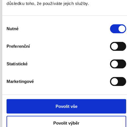
však není pravda. U moderních čističek s ionizátorem je
důsledku toho, že používáte jejich služby.
produkce ozónu naprosto zanedbatelná, což potvrzují i
nezávislé laboratorní testy. Například u čističky
Ionic-CARE
Triton X6
dosáhla koncentrace ozonu 0,005 ppm, což je
Výběr
vysoce podlimitní hodnota. Dle české legislativy nesmí
Nutné
souhlasu
hodnoty koncentrace ozónu v životním prostředí překročit
0,05 ppm. Domácí ionizátory tedy nejsou zdraví škodlivé a
hodnota produkovaného ozonu není vyšší než ta, která se
Preferenční
běžně vyskytuje venku.
Statistické
Zdroje:
Marketingové
Coptel, vzdělávací portál pro pedagogické pracovníky a žáky,
Ionizace
.
[online]. [cit. 2021-11-28].
Dostupné z:
https://coptel.cz/pluginfile.php/18009/mod_resource/content/1/ionizace
Povolit vše
LAJČÍKOVÁ, A. Elektroiontové mikroklima. SZU.cz [online] Praha:
Státní zdravotní ústav, 13. listopadu 2007 [cit. 2021-11-28].
Povolit výběr