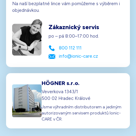
Na naší bezplatné lince vám pomůžeme s výběrem i
objednávkou.
Zákaznický servis
po – pá 8:00–17:00 hod.
800 112 111
info@ionic-care.cz
HÖGNER s.r.o.
Veverkova 1343/1
500 02 Hradec Králové
Jsme výhradním distributorem a jediným
autorizovaným servisem produktů Ionic-
CARE v ČR.