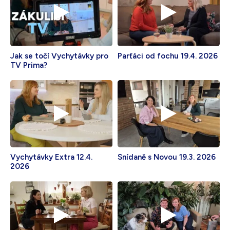
Bílá s krystaly
4 990
Kč
Skladem - doprava zdarma
Dárek pro vás při zadání kódu
Jak se točí Vychytávky pro
Parťáci od fochu 19.4. 2026
TV Prima?
Vychytávky Extra 12.4.
Snídaně s Novou 19.3. 2026
2026