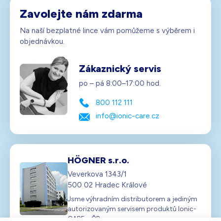
Zavolejte nám zdarma
Na naší bezplatné lince vám pomůžeme s výběrem i
objednávkou.
Zákaznický servis
po – pá 8:00–17:00 hod.
800 112 111
info@ionic-care.cz
HÖGNER s.r.o.
Veverkova 1343/1
500 02 Hradec Králové
Jsme výhradním distributorem a jediným
autorizovaným servisem produktů Ionic-
CARE v ČR.