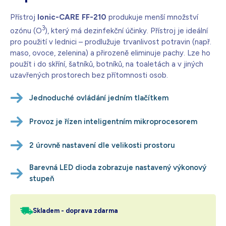
Přístroj
Ionic-CARE FF-210
produkuje menší množství
3
ozónu (O
), který má dezinfekční účinky. Přístroj je ideální
pro použití v lednici – prodlužuje trvanlivost potravin (např.
maso, ovoce, zelenina) a přirozeně eliminuje pachy. Lze ho
použít i do skříní, šatníků, botníků, na toaletách a v jiných
uzavřených prostorech bez přítomnosti osob.
Jednoduché ovládání jedním tlačítkem
Provoz je řízen inteligentním mikroprocesorem
2 úrovně nastavení dle velikosti prostoru
Barevná LED dioda zobrazuje nastavený výkonový
stupeň
Skladem - doprava zdarma