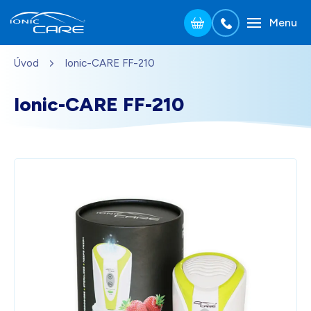
Menu
Přejít na hlavní obsah
Úvod
Ionic-CARE FF-210
Stříbrná
3 690
Kč
Skladem - doprava zdarma
Dárek pro vás při zadání kódu
Ionic-CARE FF-210
Dřevo dub
3 990
Kč
Skladem - doprava zdarma
Dárek pro vás při zadání kódu
Perleťově bílá
3 690
Kč
Skladem - doprava zdarma
Dárek pro vás při zadání kódu
Černá
3 690
Kč
Skladem - doprava zdarma
Dárek pro vás při zadání kódu