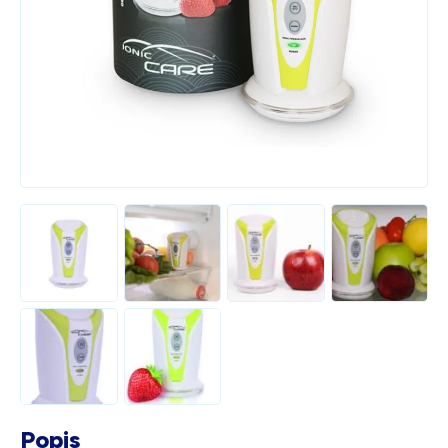
Bílá s krystaly
4 990
Kč
Skladem - doprava zdarma
Dárek pro vás při zadání kódu
Popis