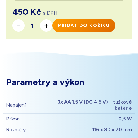
450
Kč
s DPH
-
+
PŘIDAT DO KOŠÍKU
Množství
Parametry a výkon
3x AA 1,5 V (DC 4,5 V) – tužkové
Napájení
baterie
Příkon
0,5 W
Rozměry
116 x 80 x 70 mm