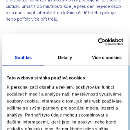
případě, že nemáte místnosti v bytě propojené, je vhodné
čističku umístit do místnosti, kde je přes den nejvíce osob
Bílá s krystaly
4 990
Kč
a na noc ji např. přemístit do ložnice či dětského pokoje,
Skladem - doprava zdarma
Dárek pro vás při zadání kódu
nebo pořídit více přístrojů.
ZOBRAZIT VŠECHNY ČASTÉ DOTAZY
Souhlas
Detaily
Více o cookies
Tato webová stránka používá cookies
K personalizaci obsahu a reklam, poskytování funkcí
Newsletter
sociálních médií a analýze naší návštěvnosti využíváme
soubory cookie. Informace o tom, jak náš web používáte,
Zajímá vás, jak mít doma čistý a zdravý vzduch?
sdílíme se svými partnery pro sociální média, inzerci a
Dejte nám e-mail a my vám řekneme, jak na to.
analýzy. Partneři tyto údaje mohou zkombinovat s
E-
mail
dalšími informacemi, které jste jim poskytli nebo které
získali v důsledku toho, že používáte jejich služby.