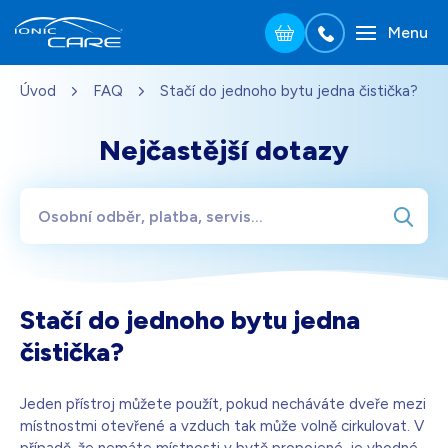
Menu
Přejít na hlavní obsah
Úvod
FAQ
Stačí do jednoho bytu jedna čistička?
Stříbrná
3 690
Kč
Skladem - doprava zdarma
Dárek pro vás při zadání kódu
Nejčastější dotazy
Dřevo dub
3 990
Kč
Skladem - doprava zdarma
Dárek pro vás při zadání kódu
Perleťově bílá
3 690
Kč
Stačí do jednoho bytu jedna
Skladem - doprava zdarma
Dárek pro vás při zadání kódu
čistička?
Černá
3 690
Kč
Jeden přístroj můžete použít, pokud necháváte dveře mezi
Skladem - doprava zdarma
Dárek pro vás při zadání kódu
místnostmi otevřené a vzduch tak může volně cirkulovat. V