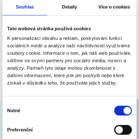
HÖGNER s.r.o. žádné správní ani soudní jednání. Kontrolní
Souhlas
Detaily
Více o cookies
orgány (ČOI) shledaly při svých kontrolách veškerou činnost
společnosti a nabízené produkty bez výhrad. Veškeré
nabízené produkty jsou certifikovány v souladu i nad rámec
platné legislativy.
Tato webová stránka používá cookies
K personalizaci obsahu a reklam, poskytování funkcí
Společnost si zakládá na spolehlivosti a seriózním
sociálních médií a analýze naší návštěvnosti využíváme
jednání vůči všem obchodním partnerům.
soubory cookie. Informace o tom, jak náš web používáte,
sdílíme se svými partnery pro sociální média, inzerci a
analýzy. Partneři tyto údaje mohou zkombinovat s
dalšími informacemi, které jste jim poskytli nebo které
ZOBRAZIT VŠECHNY ČASTÉ DOTAZY
získali v důsledku toho, že používáte jejich služby.
Výběr
Nutné
souhlasu
Newsletter
Preferenční