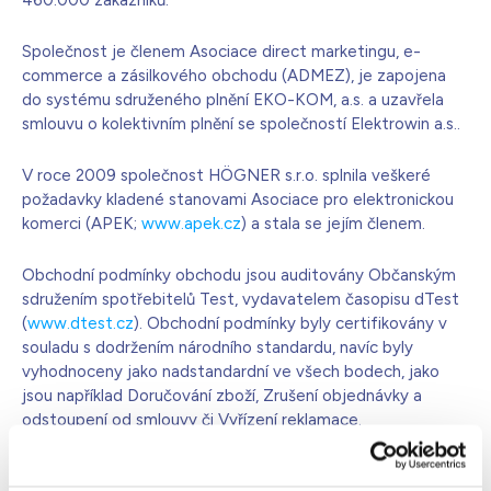
460.000 zákazníků.
Bílá s krystaly
4 990
Kč
Společnost je členem Asociace direct marketingu, e-
Skladem - doprava zdarma
Dárek pro vás při zadání kódu
commerce a zásilkového obchodu (ADMEZ), je zapojena
do systému sdruženého plnění EKO-KOM, a.s. a uzavřela
smlouvu o kolektivním plnění se společností Elektrowin a.s..
V roce 2009 společnost HÖGNER s.r.o. splnila veškeré
požadavky kladené stanovami Asociace pro elektronickou
komerci (APEK;
www.apek.cz
) a stala se jejím členem.
Obchodní podmínky obchodu jsou auditovány Občanským
sdružením spotřebitelů Test, vydavatelem časopisu dTest
(
www.dtest.cz
). Obchodní podmínky byly certifikovány v
souladu s dodržením národního standardu, navíc byly
vyhodnoceny jako nadstandardní ve všech bodech, jako
jsou například Doručování zboží, Zrušení objednávky a
odstoupení od smlouvy či Vyřízení reklamace.
Během působnosti na trhu nebylo vedeno se společností