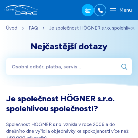
Menu
Přejít na hlavní obsah
Úvod
FAQ
Je společnost HÖGNER s.r.o. spolehlivou 
Stříbrná
3 690
Kč
Skladem - doprava zdarma
Dárek pro vás při zadání kódu
Nejčastější dotazy
Dřevo dub
3 990
Kč
Skladem - doprava zdarma
Dárek pro vás při zadání kódu
Perleťově bílá
3 690
Kč
Je společnost HÖGNER s.r.o.
Skladem - doprava zdarma
Dárek pro vás při zadání kódu
spolehlivou společností?
Černá
3 690
Kč
Společnost HÖGNER s.r.o. vznikla v roce 2006 a do
Skladem - doprava zdarma
Dárek pro vás při zadání kódu
dnešního dne vyřídila objednávky ke spokojenosti více než