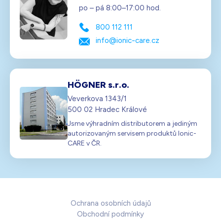
po – pá 8:00–17:00 hod.
800 112 111
info@ionic-care.cz
HÖGNER s.r.o.
Veverkova 1343/1
500 02 Hradec Králové
Jsme výhradním distributorem a jediným
autorizovaným servisem produktů Ionic-
CARE v ČR.
Ochrana osobních údajů
Obchodní podmínky