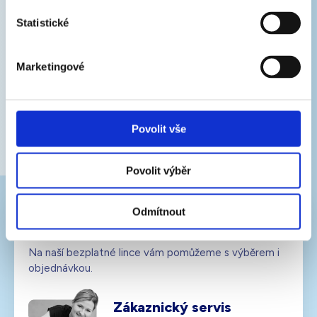
Zajímá vás, jak mít doma čistý a zdravý vzduch?
Dejte nám e-mail a my vám řekneme, jak na to.
Statistické
E-
mail
Marketingové
PŘIHLÁSIT K ODBĚRU
Vložením e-mailu souhlasíte se
zpracováním osobních
Povolit vše
údajů
.
Povolit výběr
Odmítnout
Zavolejte nám zdarma
Na naší bezplatné lince vám pomůžeme s výběrem i
objednávkou.
Zákaznický servis