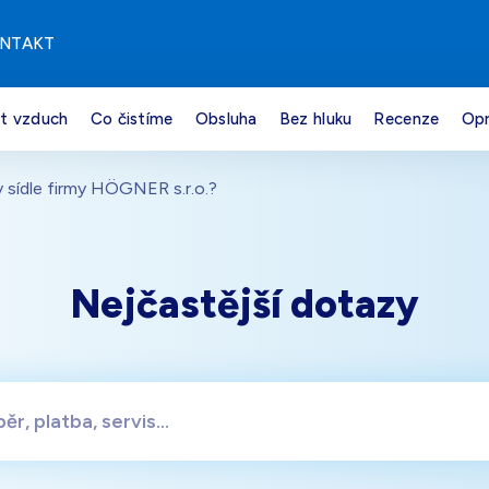
NTAKT
it vzduch
Co čistíme
Obsluha
Bez hluku
Recenze
Opr
 sídle firmy HÖGNER s.r.o.?
Nejčastější dotazy