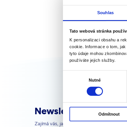
Souhlas
Tato webová stránka použív
K personalizaci obsahu a re
cookie. Informace o tom, jak
tyto údaje mohou zkombinovat
používáte jejich služby.
Výběr
Nutné
souhlasu
Newsletter
Odmítnout
Zajímá vás, jak mít doma čistý a zdravý vz