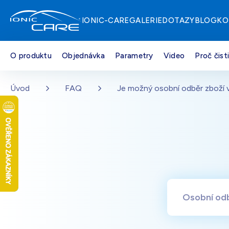
IONIC-CARE
GALERIE
DOTAZY
BLOG
KO
O produktu
Objednávka
Parametry
Video
Proč čist
Stříbrná
Skladem - doprava zdarma
Přejít na hlavní obsah
Úvod
FAQ
Je možný osobní odběr zboží v
Dřevo dub
Skladem - doprava zdarma
Perleťově bílá
Skladem - doprava zdarma
Černá
Skladem - doprava zdarma