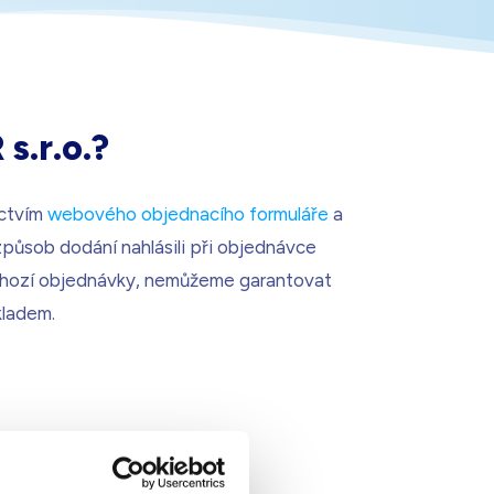
4 990
Kč
Dárek pro vás při zadání kódu
s.r.o.?
ictvím
webového objednacího formuláře
a
 způsob dodání nahlásili při objednávce
dchozí objednávky, nemůžeme garantovat
kladem.