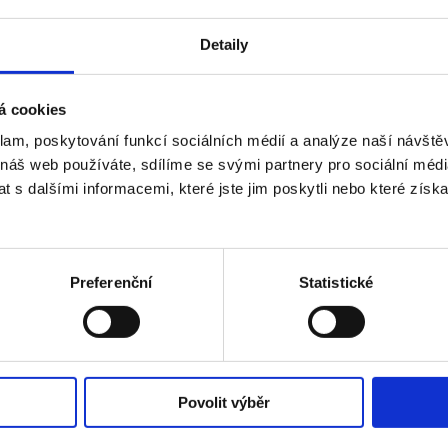
Detaily
ZOBRAZIT VŠECHNY ČASTÉ DOTAZY
á cookies
klam, poskytování funkcí sociálních médií a analýze naší návšt
 náš web používáte, sdílíme se svými partnery pro sociální média
 s dalšími informacemi, které jste jim poskytli nebo které získa
Preferenční
Statistické
E-
Povolit výběr
mail
duch?