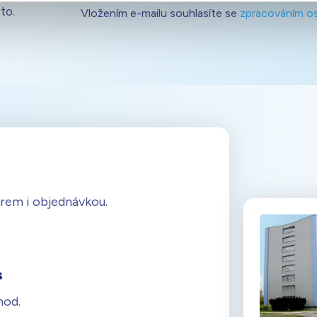
to.
Vložením e-mailu souhlasíte se
zpracováním o
rem i objednávkou.
s
hod.