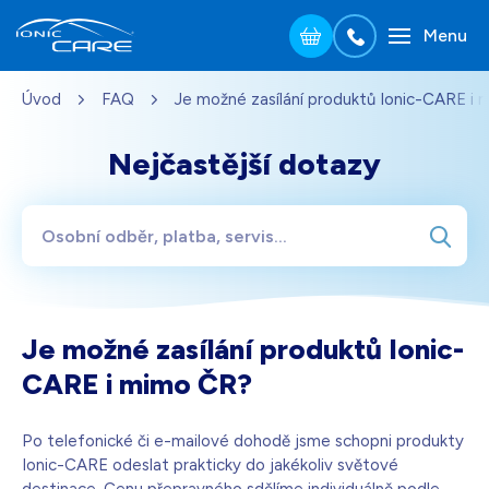
Menu
Přejít na hlavní obsah
Úvod
FAQ
Je možné zasílání produktů Ionic-CARE i
Stříbrná
3 690
Kč
Skladem - doprava zdarma
Dárek pro vás při zadání kódu
Nejčastější dotazy
Dřevo dub
3 990
Kč
Skladem - doprava zdarma
Dárek pro vás při zadání kódu
Perleťově bílá
3 690
Kč
Je možné zasílání produktů Ionic-
Skladem - doprava zdarma
Dárek pro vás při zadání kódu
CARE i mimo ČR?
Černá
3 690
Kč
Po telefonické či e-mailové dohodě jsme schopni produkty
Skladem - doprava zdarma
Dárek pro vás při zadání kódu
Ionic-CARE odeslat prakticky do jakékoliv světové