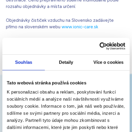
destinace. Cenu přepravného sdělíme individuálně podle
rozsahu objednávky a místa určení.
Bílá s krystaly
4 990
Kč
Skladem - doprava zdarma
Dárek pro vás při zadání kódu
Objednávky čističek vzduchu na Slovensko zadávejte
přímo na slovenském webu
www.ionic-care.sk
ZOBRAZIT VŠECHNY ČASTÉ DOTAZY
Souhlas
Detaily
Více o cookies
Tato webová stránka používá cookies
K personalizaci obsahu a reklam, poskytování funkcí
Newsletter
sociálních médií a analýze naší návštěvnosti využíváme
soubory cookie. Informace o tom, jak náš web používáte,
Zajímá vás, jak mít doma čistý a zdravý vzduch?
sdílíme se svými partnery pro sociální média, inzerci a
Dejte nám e-mail a my vám řekneme, jak na to.
analýzy. Partneři tyto údaje mohou zkombinovat s
E-
dalšími informacemi, které jste jim poskytli nebo které
mail