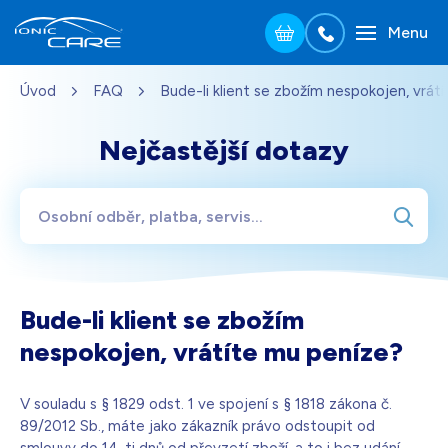
Menu
Přejít na hlavní obsah
Úvod
FAQ
Bude-li klient se zbožím nespokojen, vrát
Stříbrná
3 690
Kč
Skladem - doprava zdarma
Dárek pro vás při zadání kódu
Nejčastější dotazy
Dřevo dub
3 990
Kč
Skladem - doprava zdarma
Dárek pro vás při zadání kódu
Perleťově bílá
3 690
Kč
Bude-li klient se zbožím
Skladem - doprava zdarma
Dárek pro vás při zadání kódu
nespokojen, vrátíte mu peníze?
Černá
3 690
Kč
V souladu s § 1829 odst. 1 ve spojení s § 1818 zákona č.
Skladem - doprava zdarma
Dárek pro vás při zadání kódu
89/2012 Sb., máte jako zákazník právo odstoupit od