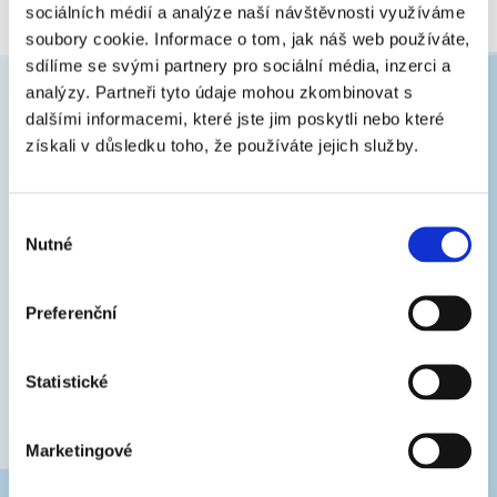
sociálních médií a analýze naší návštěvnosti využíváme
soubory cookie. Informace o tom, jak náš web používáte,
sdílíme se svými partnery pro sociální média, inzerci a
analýzy. Partneři tyto údaje mohou zkombinovat s
dalšími informacemi, které jste jim poskytli nebo které
získali v důsledku toho, že používáte jejich služby.
Newsletter
Zajímá vás, jak mít doma čistý a zdravý vzduch?
Dejte nám e-mail a my vám řekneme, jak na to.
Výběr
E-
Nutné
souhlasu
mail
Preferenční
PŘIHLÁSIT K ODBĚRU
Statistické
Vložením e-mailu souhlasíte se
zpracováním osobních
údajů
.
Marketingové