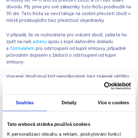
smlouvy do 14-ti dnů od převzetí zboží, a to i bez udání
důvodu. My jsme pro své zákazníky tuto lhůtu prodloužili na
Bílá s krystaly
4 990
Kč
30 dní. Tato lhůta se nevztahuje na osobní převzetí zboží v
Skladem - doprava zdarma
Dárek pro vás při zadání kódu
místě prodávajícího bez předchozí objednávky.
V případě, že se rozhodnete pro vrácení zboží, zašlete ho
zpět na naši
adresu
spolu s kopií daňového dokladu
a
formulářem
pro odstoupení od kupní smlouvy, případně
průvodním dopisem s žádostí o odstoupení od kupní
smlouvy.
Vracené zboží musí být nepoškozené, bez známek většího
opotřebení a zasláno včetně dárků, které byly součástí
zásilky. Zásilky zaslané na dobírku nebudou převzaty,
protože je před vrácením finanční částky nutné provést
Souhlas
Detaily
Více o cookies
kontrolu přijatého zboží.
Tato webová stránka používá cookies
ZOBRAZIT VŠECHNY ČASTÉ DOTAZY
K personalizaci obsahu a reklam, poskytování funkcí