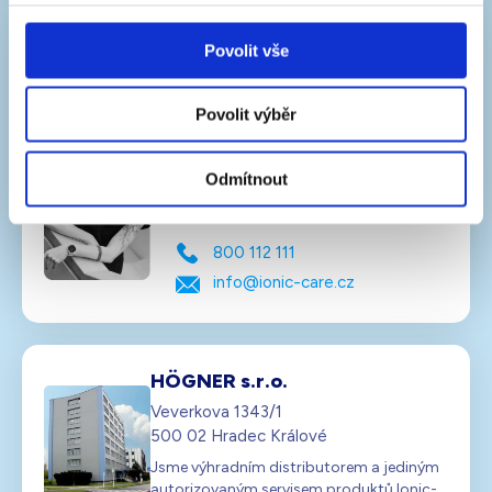
Zavolejte nám zdarma
Povolit vše
Na naší bezplatné lince vám pomůžeme s výběrem i
Povolit výběr
objednávkou.
Zákaznický servis
Odmítnout
po – pá 8:00–17:00 hod.
800 112 111
info@ionic-care.cz
HÖGNER s.r.o.
Veverkova 1343/1
500 02 Hradec Králové
Jsme výhradním distributorem a jediným
autorizovaným servisem produktů Ionic-